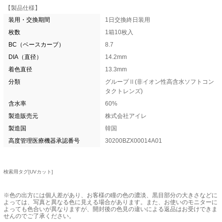
【製品仕様】
装用・交換期間
1日交換終日装用
枚数
1箱10枚入
BC（ベースカーブ）
8.7
DIA（直径）
14.2mm
着色直径
13.3mm
分類
グループⅡ(非イオン性高含水ソフトコン
タクトレンズ)
含水率
60%
製造販売元
株式会社アイレ
製造国
韓国
高度管理医療機器承認番号
30200BZX00014A01
検索用タグ[UVカット]
※色の出方には個人差があり、お客様の瞳の色の濃淡、黒目部分の大きさなどに
よっては、写真と異なる色に見える場合があります。また、お使いのモニターに
よっても色合いが異なりますが、開封後の色見の違いによる返品はお受けできま
せんのでご了承ください。