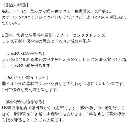
【製品の特徴】
繊細ドットは、柔らかく瞳を色づけて「色素薄め」の印象に。
カラコンをつけているのはバレたくないけど、よりかわいい瞳になり
たい人へ。
1日中、快適な装用感を目指したカラーコンタクトレンズ
レンズ素材と保存液の両方にうるおい成分を配合。
［うるおい感が長持ち］
レンズに含まれる水分の減少を抑えるので、レンズの形状変化も少な
く、うるおい感を保ちます。
［汚れにくい非イオン性］
非イオン性の素材でタンパク質などの汚れがつきにくいレンズです。
1日中快適な見え方を保ちます。
［紫外線から瞳を守る］
UV吸収剤配合で紫外線から眼を守ります。紫外線は目の老化だけで
なく、眼障害を引き起こす危険性もあります。1年を通して紫外線か
ら眼を守ることはとても大切です。