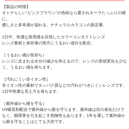
【製品の特徴】
オトナらしい”ピンクブラウン”の色味なら愛されオーラたっぷりの瞳
に。
優しさと多幸感が溢れる、ナチュラルカラコンの新定番。
1日中、快適な装用感を目指したカラーコンタクトレンズ
レンズ素材と保存液の両方にうるおい成分を配合。
［うるおい感が長持ち］
レンズに含まれる水分の減少を抑えるので、レンズの形状変化も少な
く、うるおい感を保ちます。
［汚れにくい非イオン性］
非イオン性の素材でタンパク質などの汚れがつきにくいレンズです。
1日中快適な見え方を保ちます。
［紫外線から瞳を守る］
UV吸収剤配合で紫外線から眼を守ります。紫外線は目の老化だけで
なく、眼障害を引き起こす危険性もあります。1年を通して紫外線か
ら眼を守ることはとても大切です。