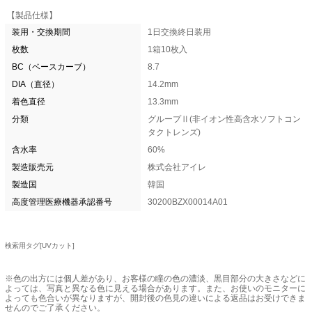
【製品仕様】
装用・交換期間
1日交換終日装用
枚数
1箱10枚入
BC（ベースカーブ）
8.7
DIA（直径）
14.2mm
着色直径
13.3mm
分類
グループⅡ(非イオン性高含水ソフトコン
タクトレンズ)
含水率
60%
製造販売元
株式会社アイレ
製造国
韓国
高度管理医療機器承認番号
30200BZX00014A01
検索用タグ[UVカット]
※色の出方には個人差があり、お客様の瞳の色の濃淡、黒目部分の大きさなどに
よっては、写真と異なる色に見える場合があります。また、お使いのモニターに
よっても色合いが異なりますが、開封後の色見の違いによる返品はお受けできま
せんのでご了承ください。