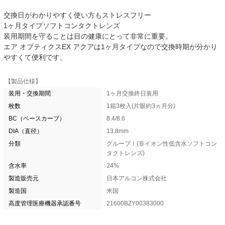
交換日がわかりやすく使い方もストレスフリー
1ヶ月タイプソフトコンタクトレンズ
装用期間を守ることは目の健康にとって非常に重要。
エア オプティクスEX アクアは1ヶ月タイプなので交換時期が分かり
やすくて便利です。
【製品仕様】
装用・交換期間
1ヶ月交換終日装用
枚数
1箱3枚入(片眼約3ヵ月分)
BC（ベースカーブ）
8.4/8.6
DIA（直径）
13.8mm
分類
グループⅠ(非イオン性低含水ソフトコン
タクトレンズ)
含水率
24%
製造販売元
日本アルコン株式会社
製造国
米国
高度管理医療機器承認番号
21600BZY00383000