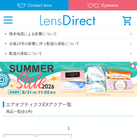
Contact lens
Eyewear
熊本地震による影響について
台風13号の影響に伴う配達の遅延について
配達の遅延について
エアオプティクスEXアクア
一覧
商品一覧[全
1
件]
1