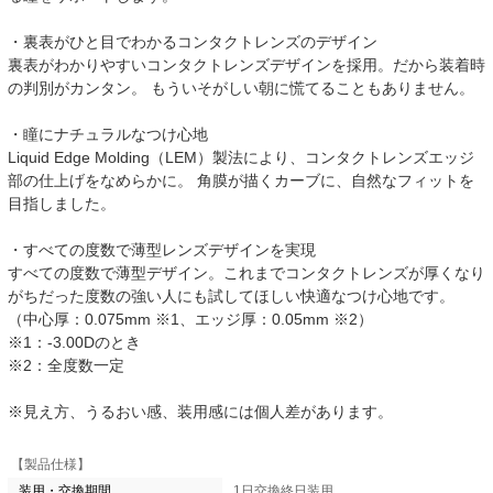
・裏表がひと目でわかるコンタクトレンズのデザイン
裏表がわかりやすいコンタクトレンズデザインを採用。だから装着時
の判別がカンタン。 もういそがしい朝に慌てることもありません。
・瞳にナチュラルなつけ心地
Liquid Edge Molding（LEM）製法により、コンタクトレンズエッジ
部の仕上げをなめらかに。 角膜が描くカーブに、自然なフィットを
目指しました。
・すべての度数で薄型レンズデザインを実現
すべての度数で薄型デザイン。これまでコンタクトレンズが厚くなり
がちだった度数の強い人にも試してほしい快適なつけ心地です。
（中心厚：0.075mm ※1、エッジ厚：0.05mm ※2）
※1：-3.00Dのとき
※2：全度数一定
※見え方、うるおい感、装用感には個人差があります。
【製品仕様】
装用・交換期間
1日交換終日装用