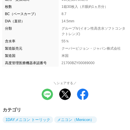
枚数
1箱30枚入（片眼約1ヵ月分）
BC（ベースカーブ）
8.7
DIA（直径）
14.5mm
分類
グループⅣ(イオン性高含水ソフトコンタ
クトレンズ)
含水率
55％
製造販売元
クーパービジョン・ジャパン株式会社
製造国
米国
高度管理医療機器承認番号
21700BZY00089000
＼シェアする／
カテゴリ
1DAYメニコン トーリック
メニコン（Menicon）