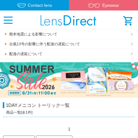
Contact lens
Eyewear
熊本地震による影響について
台風13号の影響に伴う配達の遅延について
配達の遅延について
1DAYメニコン トーリック
一覧
商品一覧[全
1
件]
1