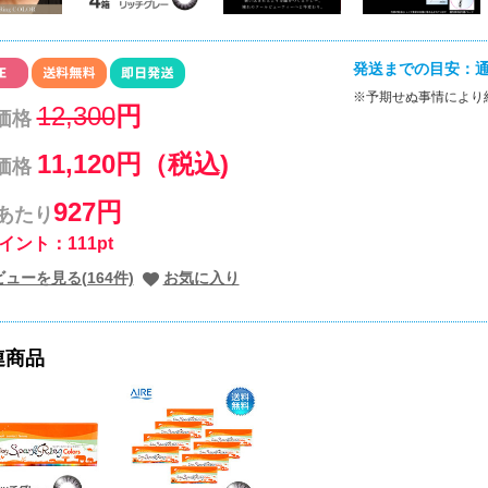
発送までの目安：通
※予期せぬ事情により
12,300
円
価格
11,120円（税込)
価格
927円
枚あたり
イント：111pt
ューを見る(164件)
お気に入り
連商品