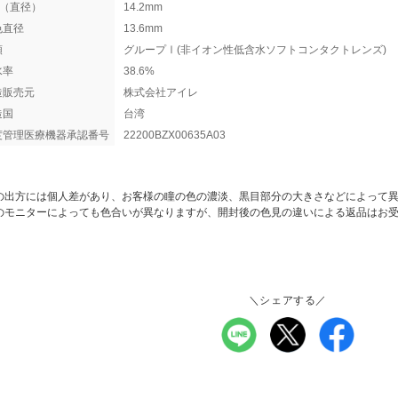
A（直径）
14.2mm
色直径
13.6mm
類
グループⅠ(非イオン性低含水ソフトコンタクトレンズ)
水率
38.6%
造販売元
株式会社アイレ
造国
台湾
度管理医療機器承認番号
22200BZX00635A03
の出方には個人差があり、お客様の瞳の色の濃淡、黒目部分の大きさなどによって
のモニターによっても色合いが異なりますが、開封後の色見の違いによる返品はお
＼シェアする／