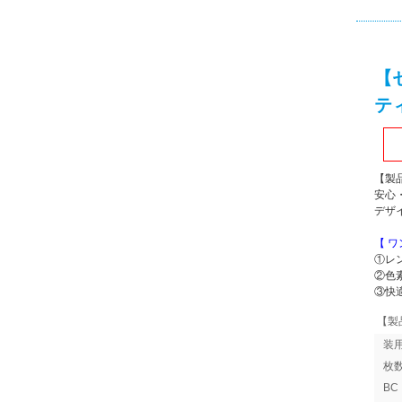
【
テ
【製
安心
デザ
【 
①レ
②色
③快
【製
装
枚
B