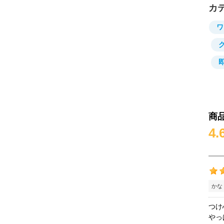
カ
ワ
商
4.
かな
つけ
やっ