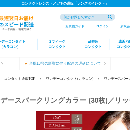
コンタクトレンズ・メガネの通販「レンズダイレクト」
お買物ガイド
ログイン
新規会
ンデーコンタクト
2ウィーク
乱視用
遠近両
（カラコン）
コンタクト
コンタクト
コンタ
台風13号の影響に伴う配達の遅延について
＞
コンタクト通販TOP
＞
ワンデーコンタクト(カラコン)
＞
ワンデースパー
デースパークリングカラー (30枚)／リ