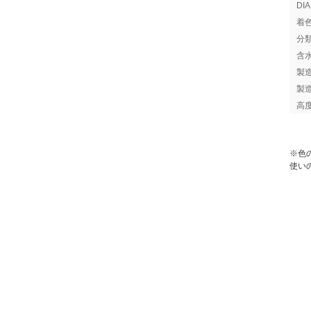
DI
着
分
含
製
製
高
※色
使い