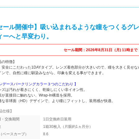
セール開催中】吸い込まれるような瞳をつくるグレ
ィーへと早変わり。
セール期間：2026年8月31日（月) 11時まで
品の特徴】
・安全にこだわった1DAYタイプ。レンズ着色部分が大きいので、瞳を大きく見せ
インで、自然に瞳に馴染みながら、印象を変える事ができます。
ワンデースパークリングカラー３つのこだわり 】
ンズは汚れが着きにくく、乾燥しにくい非イオン性。
素が直接目に触れない、Wrap-In構造を採用。
適な非球面（HD）デザインで、より瞳にフィットし、装用感が快適。
品仕様】
用・交換期間
1日交換終日装用
数
1箱30枚入（片眼約1ヵ月分）
C（ベースカーブ）
8.6