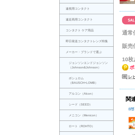
遠視用コンタクト
遠近両用コンタクト
コンタクト ケア用品
通常
即日発送コンタクトレンズ特集
販売
メーカー・ブランドで選ぶ
10
ジョンソンエンドジョンソン
ポ
（Johnson&Johnson）
レビ
ボシュロム
（BAUSCH+LOMB）
アルコン（Alcon）
関
シード（SEED）
メニコン（Menicon）
ロート（ROHTO）