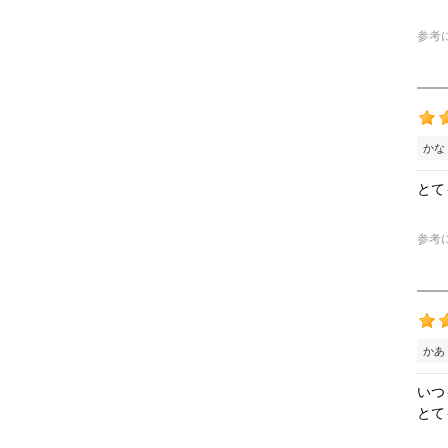
参考
かな
とて
参考
かあ
いつ
とて