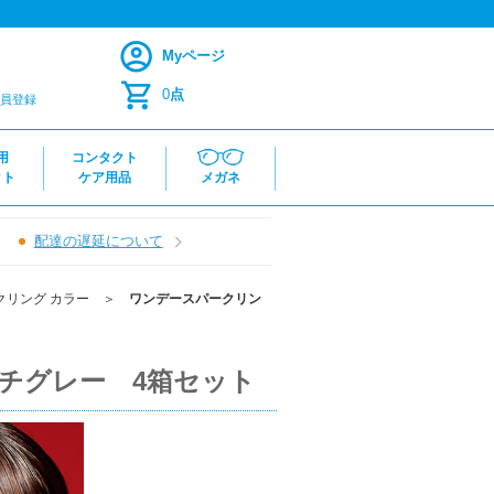
Myページ
0
点
員登録
用
コンタクト
クト
ケア用品
メガネ
配達の遅延について
クリング カラー
＞
ワンデースパークリン
ッチグレー 4箱セット