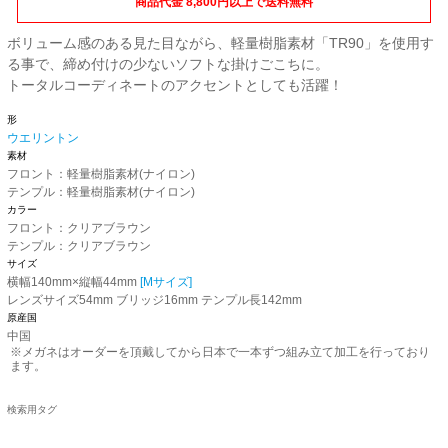
商品代金 8,800円以上で送料無料
ボリューム感のある見た目ながら、軽量樹脂素材「TR90」を使用す
る事で、締め付けの少ないソフトな掛けごこちに。
トータルコーディネートのアクセントとしても活躍！
形
ウエリントン
素材
フロント：軽量樹脂素材(ナイロン)
テンプル：軽量樹脂素材(ナイロン)
カラー
フロント：クリアブラウン
テンプル：クリアブラウン
サイズ
横幅140mm×縦幅44mm
[Mサイズ]
レンズサイズ54mm ブリッジ16mm テンプル長142mm
原産国
中国
※メガネはオーダーを頂戴してから日本で一本ずつ組み立て加工を行っており
ます。
検索用タグ