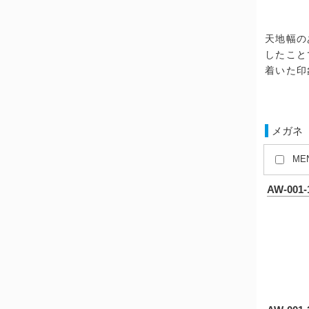
天地幅の
したこと
着いた印
メガネ
ME
AW-001-