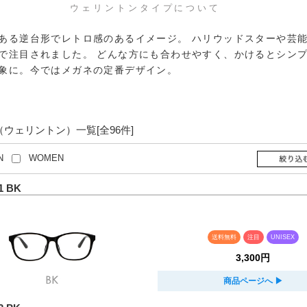
ウェリントンタイプについて
ある逆台形でレトロ感のあるイメージ。 ハリウッドスターや芸
で注目されました。 どんな方にも合わせやすく、かけるとシン
象に。今ではメガネの定番デザイン。
（ウェリントン）
一覧
[全
96
件]
N
WOMEN
1 BK
送料無料
注目
UNISEX
3,300円
商品ページへ
▶︎