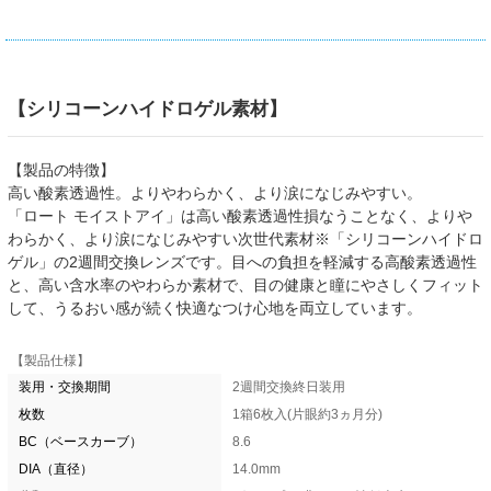
【シリコーンハイドロゲル素材】
【製品の特徴】
高い酸素透過性。よりやわらかく、より涙になじみやすい。
「ロート モイストアイ」は高い酸素透過性損なうことなく、よりや
わらかく、より涙になじみやすい次世代素材※「シリコーンハイドロ
ゲル」の2週間交換レンズです。目への負担を軽減する高酸素透過性
と、高い含水率のやわらか素材で、目の健康と瞳にやさしくフィット
して、うるおい感が続く快適なつけ心地を両立しています。
【製品仕様】
装用・交換期間
2週間交換終日装用
枚数
1箱6枚入(片眼約3ヵ月分)
BC（ベースカーブ）
8.6
DIA（直径）
14.0mm