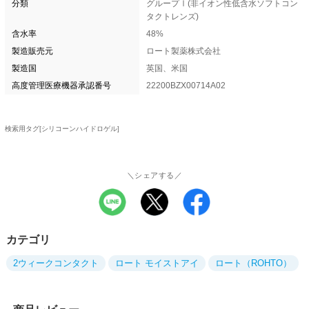
分類
グループⅠ(非イオン性低含水ソフトコン
タクトレンズ)
含水率
48%
製造販売元
ロート製薬株式会社
製造国
英国、米国
高度管理医療機器承認番号
22200BZX00714A02
検索用タグ[シリコーンハイドロゲル]
＼シェアする／
カテゴリ
2ウィークコンタクト
ロート モイストアイ
ロート（ROHTO）