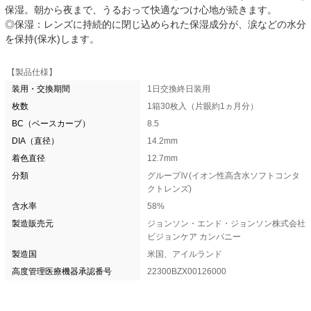
保湿。朝から夜まで、うるおって快適なつけ心地が続きます。
◎保湿：レンズに持続的に閉じ込められた保湿成分が、涙などの水分
を保持(保水)します。
【製品仕様】
装用・交換期間
1日交換終日装用
枚数
1箱30枚入（片眼約1ヵ月分）
BC（ベースカーブ）
8.5
DIA（直径）
14.2mm
着色直径
12.7mm
分類
グループⅣ(イオン性高含水ソフトコンタ
クトレンズ)
含水率
58%
製造販売元
ジョンソン・エンド・ジョンソン株式会社
ビジョンケア カンパニー
製造国
米国、アイルランド
高度管理医療機器承認番号
22300BZX00126000