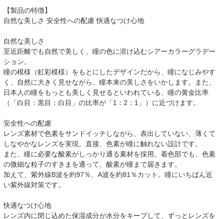
【製品の特徴】
自然な美しさ 安全性への配慮 快適なつけ心地
自然な美しさ
至近距離でも自然で美しく、瞳の色に溶け込むシアーカラーグラデー
ション。
瞳の模様（虹彩模様）をもとにしたデザインだから、瞳になじみやす
く、自然に大きく見せながら、瞳本来の美しさをいかします。また、
日本人の瞳をもっとも美しく見せるといわれている、瞳の黄金比率
（「白目：黒目：白目」の比率が「1：2：1」）に近づけます。
安全性への配慮
レンズ素材で色素をサンドイッチしながら、表出していない、薄くて
しなやかなレンズを実現。直接、色素が瞳に触れない設計です。
また、瞳に必要な酸素がしっかり通る素材を採用。着色部でも、色素
の微細な粒子のすきまを通って、酸素が瞳まで届きます。
加えて、紫外線B波を約97％、A波を約81％カット。瞳にいちばん近
い紫外線対策です。
快適なつけ心地
レンズ内に閉じ込めた保湿成分が水分をキープして、ずっとレンズを