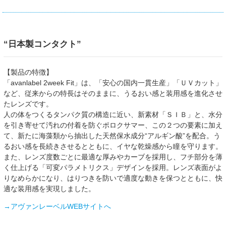
“日本製コンタクト”
【製品の特徴】
「avanlabel 2week Fit」は、「安心の国内一貫生産」「ＵＶカット」
など、従来からの特長はそのままに、うるおい感と装用感を進化させ
たレンズです。
人の体をつくるタンパク質の構造に近い、新素材「ＳＩＢ」と、水分
を引き寄せて汚れの付着を防ぐポロクサマー、この２つの要素に加え
て、新たに海藻類から抽出した天然保水成分“アルギン酸”を配合。う
るおい感を長続きさせるとともに、イヤな乾燥感から瞳を守ります。
また、レンズ度数ごとに最適な厚みやカーブを採用し、フチ部分を薄
く仕上げる「可変パラメトリクス」デザインを採用。レンズ表面がよ
りなめらかになり、はりつきを防いで適度な動きを保つとともに、快
適な装用感を実現しました。
→アヴァンレーベルWEBサイトへ