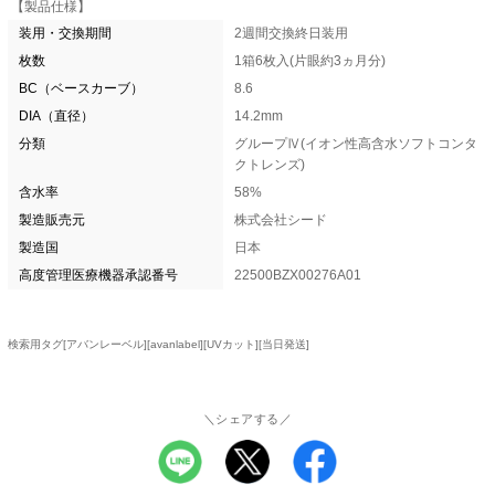
【製品仕様】
装用・交換期間
2週間交換終日装用
枚数
1箱6枚入(片眼約3ヵ月分)
BC（ベースカーブ）
8.6
DIA（直径）
14.2mm
分類
グループⅣ(イオン性高含水ソフトコンタ
クトレンズ)
含水率
58%
製造販売元
株式会社シード
製造国
日本
高度管理医療機器承認番号
22500BZX00276A01
検索用タグ[アバンレーベル][avanlabel][UVカット][当日発送]
＼シェアする／