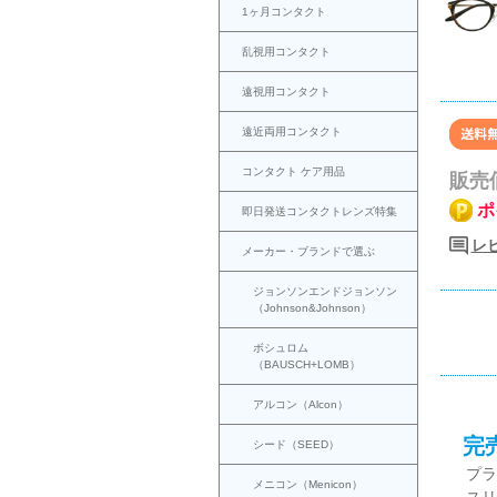
1ヶ月コンタクト
乱視用コンタクト
遠視用コンタクト
遠近両用コンタクト
コンタクト ケア用品
販売
ポ
即日発送コンタクトレンズ特集
レ
メーカー・ブランドで選ぶ
ジョンソンエンドジョンソン
（Johnson&Johnson）
ボシュロム
（BAUSCH+LOMB）
アルコン（Alcon）
完
シード（SEED）
プラ
メニコン（Menicon）