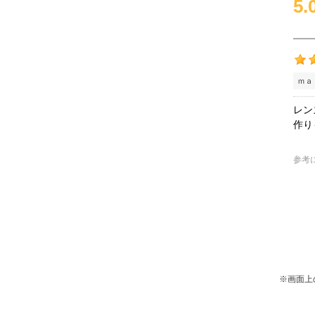
5.
ｍａ
レン
作り
参考
※画面上