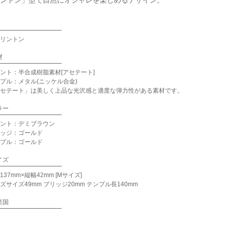
ントン」型で自然にオシャレを楽しめるデザイン。
リントン
材
ント：半合成樹脂素材[アセテート]
プル：メタル(ニッケル合金)
セテート」は美しく上品な光沢感と適度な弾力性がある素材です。
ラー
ント：デミブラウン
ッジ：ゴールド
プル：ゴールド
イズ
137mm×縦幅42mm [Mサイズ]
ズサイズ49mm ブリッジ20mm テンプル長140mm
産国