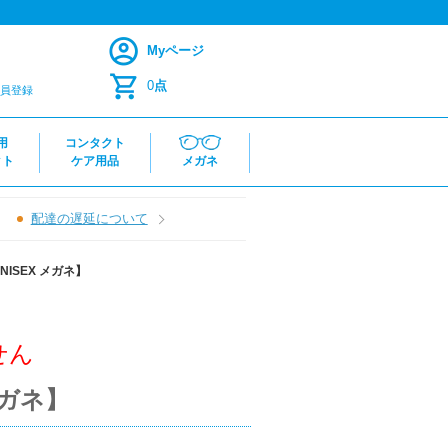
Myページ
0
点
員登録
用
コンタクト
クト
ケア用品
メガネ
配達の遅延について
UNISEX メガネ】
せん
 メガネ】