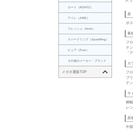
スリ
ロート（ROHTO）
形
アイレ（AIRE）
ボス
フレッシュ（fresh）
素
スパークリング（SparkRing）
フロ
テン
ピュア（Pure）
「ア
その他のメーカー・ブランド
カ
メガネ通販TOP
フロ
ブリ
テン
サ
横幅
レン
原
中国