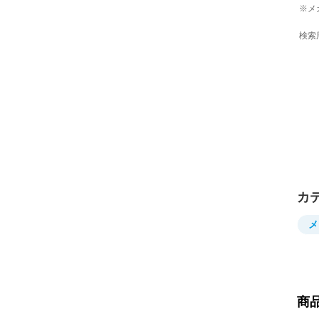
※メ
検索
カ
メ
商