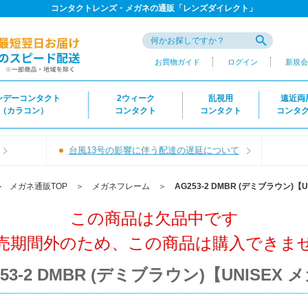
コンタクトレンズ・メガネの通販「レンズダイレクト」
お買物ガイド
ログイン
新規会
ンデーコンタクト
2ウィーク
乱視用
遠近両
（カラコン）
コンタクト
コンタクト
コンタ
台風13号の影響に伴う配達の遅延について
＞
メガネ通販TOP
＞
メガネフレーム
＞
AG253-2 DMBR (デミブラウン)【
この商品は欠品中です
売期間外のため、この商品は購入できま
253-2 DMBR (デミブラウン)【UNISEX