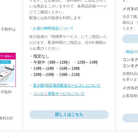
ります。なお個別に「送料無料」に設定されて
す。
いる商品もございますので、各商品詳細ページ
メガネ
にてご確認ください。
当店で購
配達には佐川急便を利用します。
場合は「
・お届け時間指定について
ります。
。手数料は
佐川急便の「時間帯サービス」にてご指定いた
だけます。配達時間のご指定は、次の6 種類か
らお選びください。
・商品の
・指定なし
コンタ
・午前中（8時～12時） ・12時～14時
コンタ
・14時～16時 ・16時～18時
未開封品
・18時～20時 ・19時～21時
を承りま
・
置き配(指定場所配送サービス）について
メガネ
い手数料
・
コンビニ受取サービスについて
お客様都
。
詳しくはこちら
料330