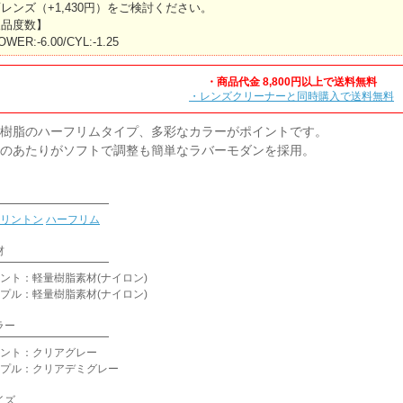
レンズ（+1,430円）をご検討ください。
欠品度数】
WER:-6.00/CYL:-1.25
・商品代金 8,800円以上で送料無料
・レンズクリーナーと同時購入で送料無料
樹脂のハーフリムタイプ、多彩なカラーがポイントです。
のあたりがソフトで調整も簡単なラバーモダンを採用。
リントン
ハーフリム
材
ント：軽量樹脂素材(ナイロン)
プル：軽量樹脂素材(ナイロン)
ラー
ント：クリアグレー
プル：クリアデミグレー
イズ