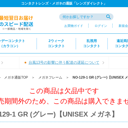
コンタクトレンズ・メガネの通販「レンズダイレクト」
お買物ガイド
ログイン
新規会
ンデーコンタクト
2ウィーク
乱視用
遠近両
（カラコン）
コンタクト
コンタクト
コンタ
台風13号の影響に伴う配達の遅延について
＞
メガネ通販TOP
＞
メガネフレーム
＞
NO-129-1 GR (グレー)【UNISEX
この商品は欠品中です
売期間外のため、この商品は購入できま
129-1 GR (グレー)【UNISEX メガネ】