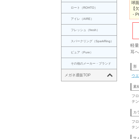
球面
ロート（ROHTO）
【
・PO
アイレ（AIRE）
フレッシュ（fresh）
スパークリング（SparkRing）
軽量
耳へ
ピュア（Pure）
その他のメーカー・ブランド
形
メガネ通販TOP
ウエ
素
フロ
テン
カ
フロ
テン
サ