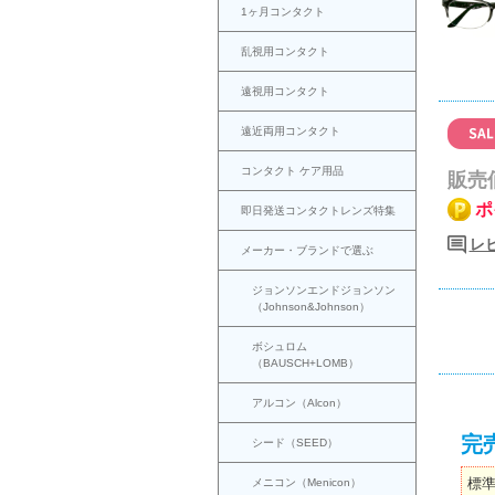
1ヶ月コンタクト
乱視用コンタクト
遠視用コンタクト
遠近両用コンタクト
コンタクト ケア用品
販売
ポ
即日発送コンタクトレンズ特集
レ
メーカー・ブランドで選ぶ
ジョンソンエンドジョンソン
（Johnson&Johnson）
ボシュロム
（BAUSCH+LOMB）
アルコン（Alcon）
完
シード（SEED）
標
メニコン（Menicon）