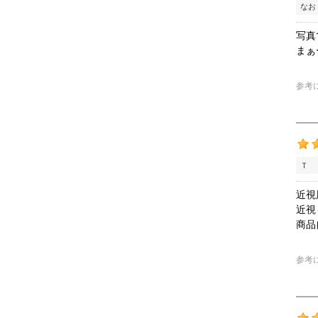
なお
写真
まぁ
参考
Ｔ 
近視
近視
商品
参考