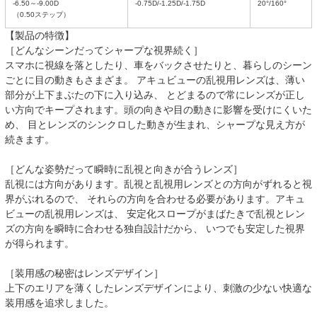
-6.50～-9.00D
-0.75D/-1.25D/-1.75D
20°/160°
（0.50ステップ）
【製品の特徴】
［どんなシーンだってシャープな視界続く］
スマホに視線を落としたり、車をバックさせたりと、暮らしのシーン
ごとに目の動きもさまざま。 アキュビューの乱視用レンズは、薄い
部分が上下まぶたの下に入り込み、 とどまるので常にレンズが正し
い方向でキープされます。頭の向きや目の動きに影響を受けにくいた
め、 目とレンズのシンクロした動きが生まれ、シャープな見え方が
続きます。
［どんな姿勢だって瞬時に乱視と向きが合うレンズ］
乱視には方向があります。乱視と乱視用レンズとの方向がずれると視
界がぶれるので、 それらの方向を合わせる必要があります。アキュ
ビューの乱視用レンズは、 安定化スロープがまばたきで乱視とレン
ズの方向を瞬時に合わせる独自設計だから、 いつでも安定した視界
が得られます。
［装用感の秘密はレンズデザイン］
上下のエリアを薄くしたレンズデザインにより、刺激の少ない快適な
装用感を追求しました。