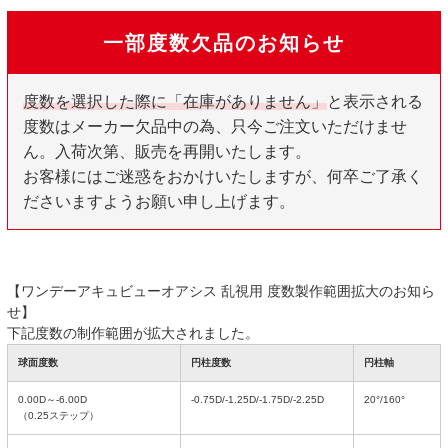
一部度数欠品のお知らせ
度数を選択した際に「在庫がありません」
と表示される
度数はメーカー欠品中の為、只今ご注文いただけませ
ん。入荷次第、販売を再開いたします。
お客様にはご迷惑をおかけいたしますが、何卒ご了承く
ださいますようお願い申し上げます。
【ワンデーアキュビューオアシス 乱視用 度数製作範囲拡大のお知ら
せ】
下記度数の制作範囲が拡大されました。
球面度数
円柱度数
円柱軸
0.00D～-6.00D
-0.75D/-1.25D/-1.75D/-2.25D
20°/160°
（0.25ステップ）