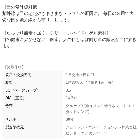
［目の紫外線対策］
紫外線は目の老化やさまざまなトラブルの原因に。 毎日の装用で大
切な目を紫外線から守りましょう。
［たっぷり酸素が届く、シリコーンハイドロゲル素材］
目の健康に欠かせない、酸素。人の目とほぼ同じ量の酸素が目に届き
ます。
【製品仕様】
装用・交換期間
1日交換終日装用
枚数
1箱30枚入（片眼約1ヵ月分）
BC（ベースカーブ）
8.5
DIA（直径）
14.3mm
分類
グループⅠ(非イオン性低含水ソフトコン
タクトレンズ)
含水率
38%
製造販売元
ジョンソン・エンド・ジョンソン株式会社
ビジョンケア カンパニー