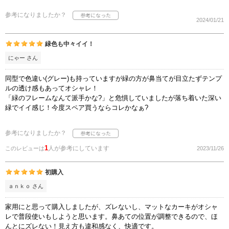
参考になりましたか？
2024/01/21
緑色も中々イイ！
にゃー さん
同型で色違い(グレー)も持っていますが緑の方が鼻当てが目立たずテンプ
ルの透け感もあってオシャレ！
「緑のフレームなんて派手かな?」と危惧していましたが落ち着いた深い
緑でイイ感じ！今度スペア買うならコレかなぁ?
参考になりましたか？
1
人が参考にしています
このレビューは
2023/11/26
初購入
ａｎｋｏ さん
家用にと思って購入しましたが、ズレないし、マットなカーキがオシャ
レで普段使いもしようと思います。鼻あての位置が調整できるので、ほ
んとにズレない！見え方も違和感なく、快適です。