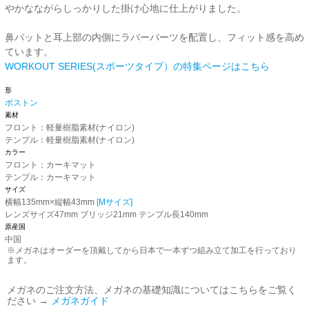
やかなながらしっかりした掛け心地に仕上がりました。
鼻パットと耳上部の内側にラバーパーツを配置し、フィット感を高め
ています。
WORKOUT SERIES(スポーツタイプ）の特集ページはこちら
形
ボストン
素材
フロント：軽量樹脂素材(ナイロン)
テンプル：軽量樹脂素材(ナイロン)
カラー
フロント：カーキマット
テンプル：カーキマット
サイズ
横幅135mm×縦幅43mm
[Mサイズ]
レンズサイズ47mm ブリッジ21mm テンプル長140mm
原産国
中国
※メガネはオーダーを頂戴してから日本で一本ずつ組み立て加工を行っており
ます。
メガネのご注文方法、メガネの基礎知識についてはこちらをご覧く
ださい →
メガネガイド