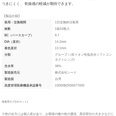
つきにくく、 乾燥感の軽減が期待できます。
【製品仕様】
装用・交換期間
1日交換終日装用
枚数
1箱10枚入
BC（ベースカーブ）
8.7
DIA（直径）
14.2mm
着色直径
13.1mm
分類
グループⅠ(非イオン性低含水ソフトコン
タクトレンズ)
含水率
38%
製造販売元
株式会社シード
製造国
台湾
高度管理医療機器承認番号
23000BZX00077000
検索用タグ[UVカット]
※色の出方には個人差があり、お客様の瞳の色の濃淡、黒目部分の大きさなどに