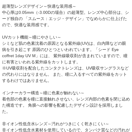
超薄型レンズデザイン～快適な装用感～
中心厚は0.05mm（-3.00Dの場合）の超薄型。レンズ中心部分は、シ
ード独自の 「スムース：エッジ・デザイン」でなめらかに仕上げた
ので、快適な装用感です。
UVカット機能～瞳にやさしい～
シミなど肌の色素沈着の原因となる紫外線(UV)は、白内障などの眼
病を引き起こす 原因のひとつといわれています。「シード Eye
coffret 1day UV M」には、 紫外線吸収剤が含まれていますので、瞳
に有害といわれる紫外線をカットします。
※UV吸収剤を配合したコンタクトレンズは、UV吸収サングラスなど
の代わりにはなりません。 また、瞳に入るすべての紫外線をカット
するわけではありません。
インナーカラー構造～瞳に色素が触れない～
着色部の色素を瞳に直接触れさせない、レンズ内部の色素を閉じ込め
た構造です。 角膜への影響を配慮したデザイン設計を採用しまし
た。
非イオン性低含水レンズ～汚れがつきにくく乾きにくい～
非イオン性低含水素材を使用しているので、タンパク質などの汚れが