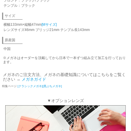
フロント：ブラック/ブラック
テンプル：ブラック
サイズ
横幅133mm×縦幅47mm
[Mサイズ]
レンズサイズ46mm ブリッジ21mm テンプル長143mm
原産国
中国
※メガネはオーダーを頂戴してから日本で一本ずつ組み立て加工を行っており
ます。
メガネのご注文方法、メガネの基礎知識についてはこちらをご覧く
ださい →
メガネガイド
特集ページ
[クラシックメガネ]
[黒ぶちメガネ]
▼オプションレンズ