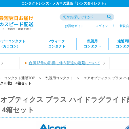
コンタクトレンズ・メガネの通販「レンズダイレクト」
お買物ガイド
ログイン
新規会
ンデーコンタクト
2ウィーク
乱視用
遠近両
（カラコン）
コンタクト
コンタクト
コンタ
台風13号の影響に伴う配達の遅延について
＞
コンタクト通販TOP
＞
乱視用コンタクト
＞
エアオプティクス プラス ハ
 (6枚) 4箱セット
オプティクス プラス ハイドラグライド乱
 4箱セット