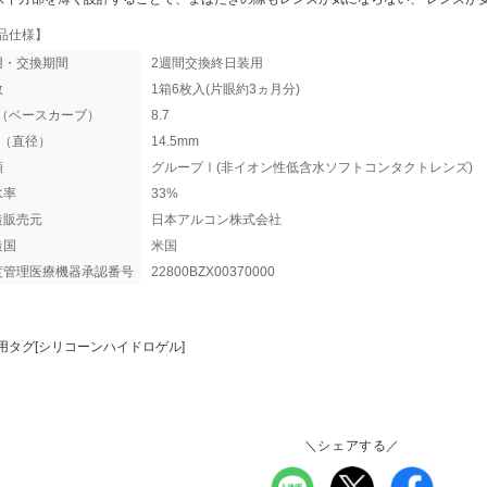
品仕様】
用・交換期間
2週間交換終日装用
数
1箱6枚入(片眼約3ヵ月分)
C（ベースカーブ）
8.7
A（直径）
14.5mm
類
グループⅠ(非イオン性低含水ソフトコンタクトレンズ)
水率
33%
造販売元
日本アルコン株式会社
造国
米国
度管理医療機器承認番号
22800BZX00370000
用タグ[シリコーンハイドロゲル]
＼シェアする／