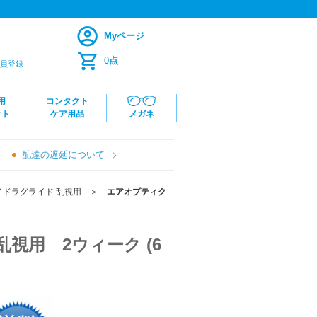
Myページ
0
点
員登録
用
コンタクト
クト
ケア用品
メガネ
配達の遅延について
イドラグライド 乱視用
＞
エアオプティク
視用 2ウィーク (6