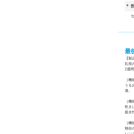
最
【製
乱視
2週
［機
うる
適。
［機
乾き
親水
［機
独自
レン