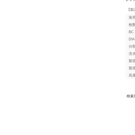
【製
装
枚
B
DI
分
含
製
製
高
検索