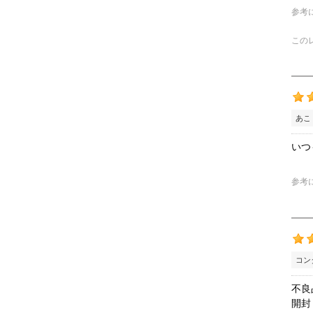
参考
この
あこ
いつ
参考
コン
不良
開封