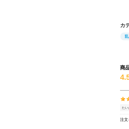
カ
乱
商
4.
たい
注文