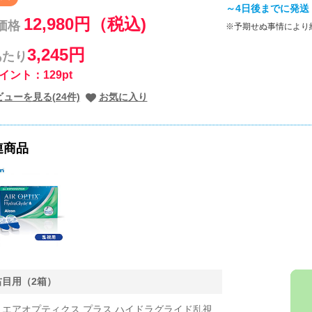
～4日後までに発送
12,980円（税込)
価格
※予期せぬ事情により
3,245円
あたり
イント：129pt
ューを見る(24件)
お気に入り
連商品
右目用（2箱）
エアオプティクス プラス ハイドラグライド乱視