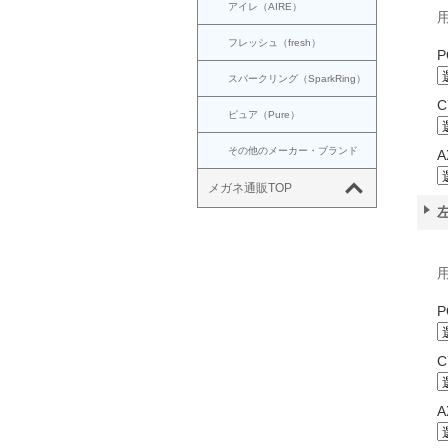
アイレ（AIRE）
用
フレッシュ（fresh）
P
スパークリング（SparkRing）
C
ピュア（Pure）
その他のメーカー・ブランド
A
メガネ通販TOP
用
P
C
A