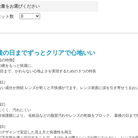
数量をお選びください
セット数
後の日までずっとクリアで心地いい
品の特徴】
の瞳をもっと快適に。
間目まで、かわらない心地よさを実現するための３つの特長
能1］
おい成分が持続 レンズが乾くと不快感がでます。レンズ表面に涙を引き寄せうるお
能2］
にくく、汚れにくい
性保護膜により、 化粧品などの脂質汚れやレンズの乾燥をブロック、 最後の日まで
能3］
のデザインで安定した見え方と快適性を両立
ズ下方部を薄く設計することで、まばたきの際もレンズが気にならない、 レンズが