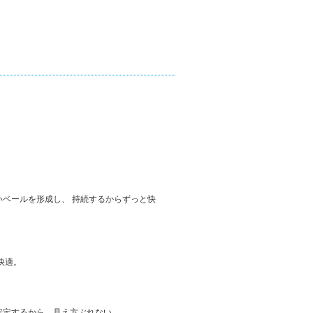
いベールを形成し、 持続するからずっと快
快適。
安定するから、見え方ぶれない。