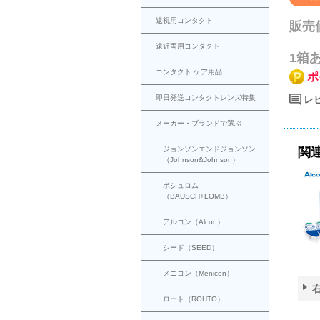
遠視用コンタクト
販売
遠近両用コンタクト
1箱
コンタクト ケア用品
ポ
即日発送コンタクトレンズ特集
レビ
メーカー・ブランドで選ぶ
ジョンソンエンドジョンソン
関
（Johnson&Johnson）
ボシュロム
（BAUSCH+LOMB）
アルコン（Alcon）
シード（SEED）
メニコン（Menicon）
ロート（ROHTO）