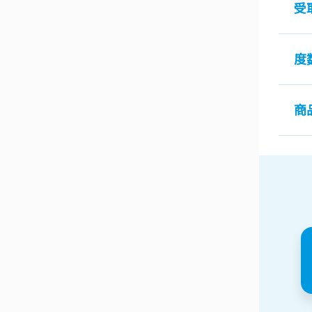
受
度
商