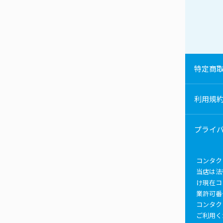
特定商
利用規
プライ
コンタク
当店は法
け現在コ
業許可番
コンタク
ご利用く