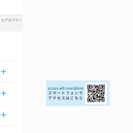
＞
エアオプティ