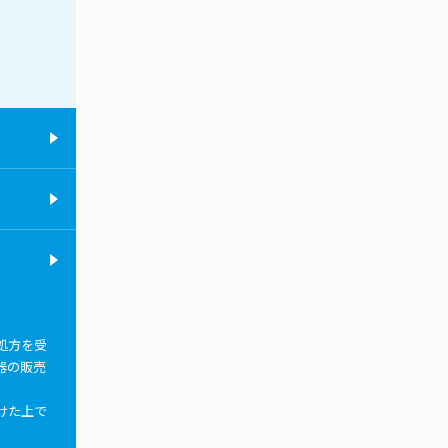
処方を受
器の販売
けた上で