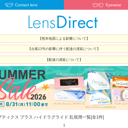
Contact lens
Eyewear
【熊本地震による影響について】
【台風13号の影響に伴う配達の遅延について】
【配達の遅延について】
プティクス プラス ハイドラグライド 乱視用
一覧
[全
1
件]
1