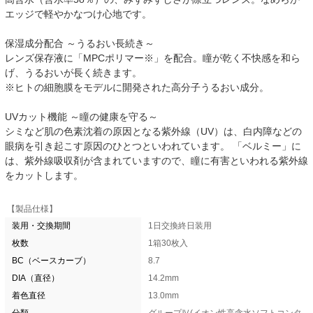
エッジで軽やかなつけ心地です。
保湿成分配合 ～うるおい長続き～
レンズ保存液に「MPCポリマー※」を配合。瞳が乾く不快感を和ら
げ、うるおいが長く続きます。
※ヒトの細胞膜をモデルに開発された高分子うるおい成分。
UVカット機能 ～瞳の健康を守る～
シミなど肌の色素沈着の原因となる紫外線（UV）は、白内障などの
眼病を引き起こす原因のひとつといわれています。 「ベルミー」に
は、紫外線吸収剤が含まれていますので、瞳に有害といわれる紫外線
をカットします。
【製品仕様】
装用・交換期間
1日交換終日装用
枚数
1箱30枚入
BC（ベースカーブ）
8.7
DIA（直径）
14.2mm
着色直径
13.0mm