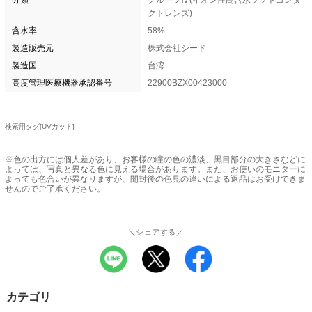
分類
グループⅣ(イオン性高含水ソフトコンタ
クトレンズ)
含水率
58%
製造販売元
株式会社シード
製造国
台湾
高度管理医療機器承認番号
22900BZX00423000
検索用タグ[UVカット]
※色の出方には個人差があり、お客様の瞳の色の濃淡、黒目部分の大きさなどに
よっては、写真と異なる色に見える場合があります。また、お使いのモニターに
よっても色合いが異なりますが、開封後の色見の違いによる返品はお受けできま
せんのでご了承ください。
＼シェアする／
カテゴリ