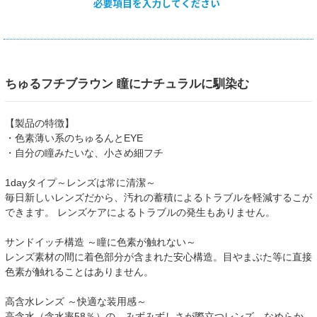
ちゅるフチブラウン 瞳にナチュラルに馴染む
【製品の特徴】
・色素薄い系のちゅるんとEYE
・自分の瞳みたいな、小さめ細フチ
1dayタイプ～レンズは常に清潔～
毎日新しいレンズだから、汚れの蓄積によるトラブルを軽減するこが
できます。 レンズケアによるトラブルの発生もありません。
サンドイッチ構造 ～瞳に色素が触れない～
レンズ素材の間に着色部分が含まれた安心構造。目やまぶた等に直接
色素が触れることはありません。
高含水レンズ ～快適な装用感～
高含水（含水率58％）の、みずみずしさが際立つレンズ。なめらか