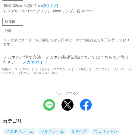
横幅132mm×縦幅41mm
[Sサイズ]
レンズサイズ51mm ブリッジ18mm テンプル長145mm
原産国
中国
※メガネはオーダーを頂戴してから日本で一本ずつ組み立て加工を行っており
ます。
メガネのご注文方法、メガネの基礎知識についてはこちらをご覧く
ださい →
メガネガイド
特集ページ ［TOP］［S］［セル］［ウエリントン］［フルリム］［ブラウン］［クリア］［カ
ジュアル］［太セル］［OUTLET］［01］
＼シェアする／
カテゴリ
メガネフレーム
セルフレーム
Ｓサイズ
ウェリントン