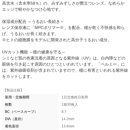
高含水（含水率58％）の、みずみずしさが際立つレンズ。なめらか
エッジで軽やかなつけ心地です。
保湿成分配合 ～うるおい長続き～
レンズ保存液に「MPCポリマー※」を配合。瞳が乾く不快感を和ら
げ、うるおいが長く続きます。
※ヒトの細胞膜をモデルに開発された高分子うるおい成分。
UVカット機能 ～瞳の健康を守る～
シミなど肌の色素沈着の原因となる紫外線（UV）は、白内障などの
眼病を引き起こす原因のひとつといわれています。 「ベルミー」に
は、紫外線吸収剤が含まれていますので、瞳に有害といわれる紫外線
をカットします。
【製品仕様】
装用・交換期間
1日交換終日装用
枚数
1箱30枚入
BC（ベースカーブ）
8.7
DIA（直径）
14.2mm
着色直径
13.6mm