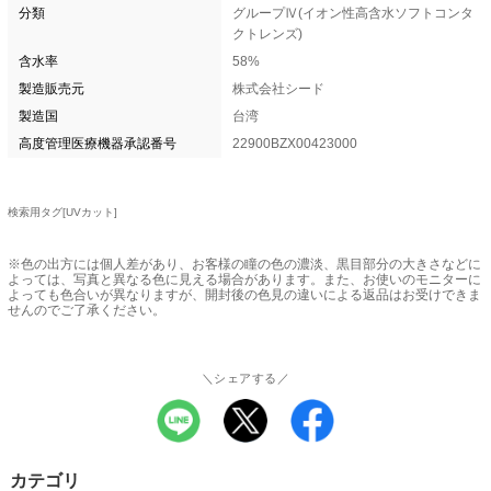
分類
グループⅣ(イオン性高含水ソフトコンタ
クトレンズ)
含水率
58%
製造販売元
株式会社シード
製造国
台湾
高度管理医療機器承認番号
22900BZX00423000
検索用タグ[UVカット]
※色の出方には個人差があり、お客様の瞳の色の濃淡、黒目部分の大きさなどに
よっては、写真と異なる色に見える場合があります。また、お使いのモニターに
よっても色合いが異なりますが、開封後の色見の違いによる返品はお受けできま
せんのでご了承ください。
＼シェアする／
カテゴリ