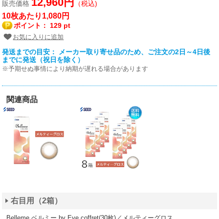
12,960円
販売価格
（税込)
10枚あたり1,080円
ポイント：
129 pt
お気に入りに追加
発送までの目安： メーカー取り寄せ品のため、ご注文の2日～4日後
までに発送（祝日を除く）
※予期せぬ事情により納期が遅れる場合があります
関連商品
右目用（2箱）
Belleme ベルミー by Eye coffret(30枚)／メルティーグロス