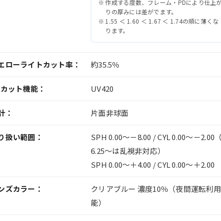
作成する度数、フレーム・PDにより仕上
りの厚みには差がでます。
1.55 ＜ 1.60 ＜ 1.67 ＜ 1.74の順に薄くな
ります。
エローライトカット率：
約35.5％
Vカット機能：
UV420
計：
片面非球面
り扱い範囲：
SPH 0.00〜－8.00 / CYL 0.00〜－2.00
6.25～は乱視非対応）
SPH 0.00〜＋4.00 / CYL 0.00〜＋2.00
ンズカラー：
クリアブルー 濃度10％（夜間運転利
能）