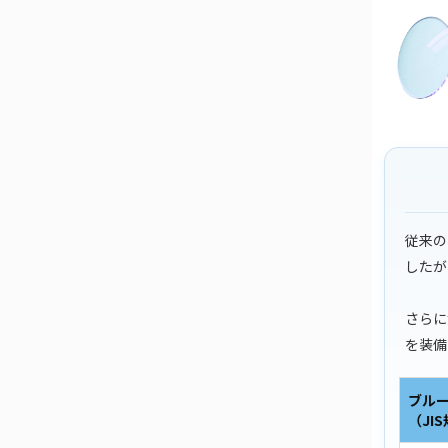
従来の
したが
さらに
を装備
ブル
（JI