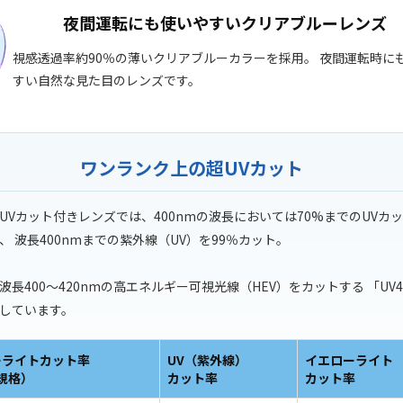
夜間運転にも使いやすいクリアブルーレンズ
視感透過率約90％の薄いクリアブルーカラーを採用。 夜間運転時に
すい自然な見た目のレンズです。
ワンランク上の超UVカット
UVカット付きレンズでは、400nmの波長においては70%までのUVカ
、 波長400nmまでの紫外線（UV）を99％カット。
波長400〜420nmの高エネルギー可視光線（HEV）をカットする 「UV4
しています。
ーライトカット率
UV（紫外線）
イエローライト
S規格）
カット率
カット率