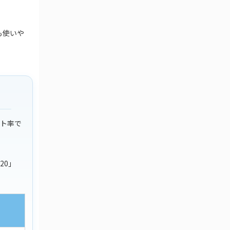
も使いや
ット率で
20」