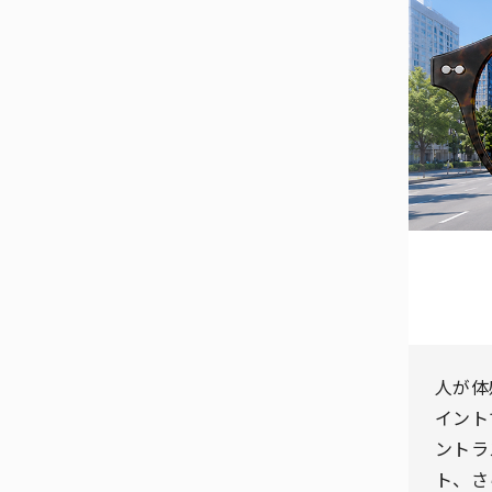
調
人が体
イント
ントラ
ト、さ