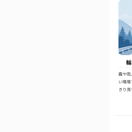
輪
霧や雨
い環境
きり見