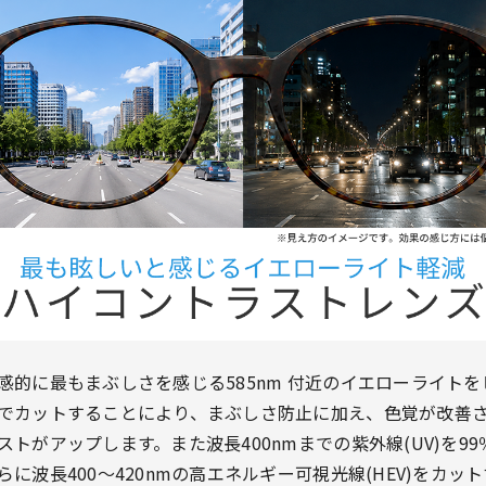
光レンズ
感的に最もまぶしさを感じる585nm 付近のイエローライトを
でカットすることにより、まぶしさ防止に加え、色覚が改善
ストがアップします。また波長400nmまでの紫外線(UV)を99
らに波長400～420nmの高エネルギー可視光線(HEV)をカッ