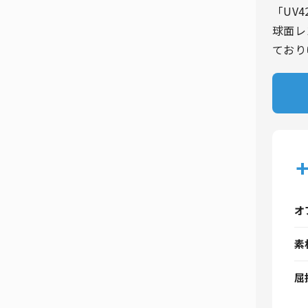
「UV
球面レ
ており
+
オ
素
屈