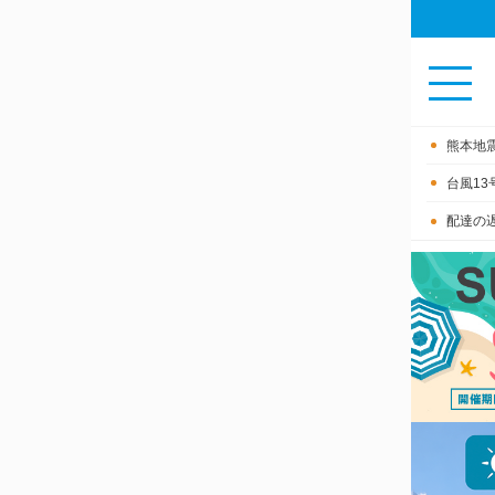
熊本地
台風1
配達の