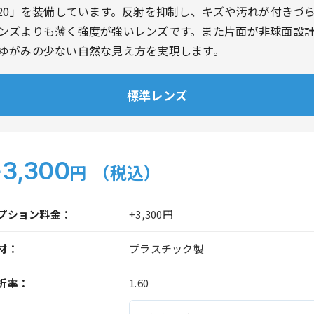
420」を装備しています。反射を抑制し、キズや汚れが付きづ
ンズよりも薄く強度が強いレンズです。また片面が非球面設
ゆがみの少ない自然な見え方を実現します。
標準レンズ
3,300
円
（税込）
プション料金：
+3,300円
材：
プラスチック製
折率：
1.60