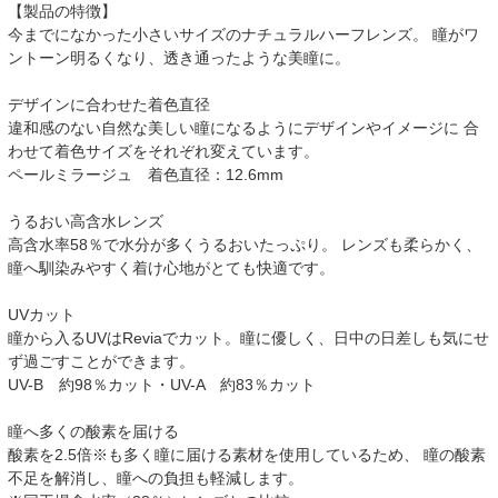
【製品の特徴】
今までになかった小さいサイズのナチュラルハーフレンズ。 瞳がワ
ントーン明るくなり、透き通ったような美瞳に。
デザインに合わせた着色直径
違和感のない自然な美しい瞳になるようにデザインやイメージに 合
わせて着色サイズをそれぞれ変えています。
ペールミラージュ 着色直径：12.6mm
うるおい高含水レンズ
高含水率58％で水分が多くうるおいたっぷり。 レンズも柔らかく、
瞳へ馴染みやすく着け心地がとても快適です。
UVカット
瞳から入るUVはReviaでカット。瞳に優しく、日中の日差しも気にせ
ず過ごすことができます。
UV-B 約98％カット・UV-A 約83％カット
瞳へ多くの酸素を届ける
酸素を2.5倍※も多く瞳に届ける素材を使用しているため、 瞳の酸素
不足を解消し、瞳への負担も軽減します。