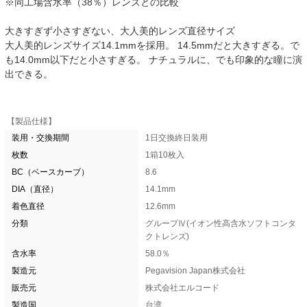
※同工場含水率（38％）レンズとの比較
大きすぎず小さすぎない、大人美的レンズ直径サイズ
大人美的レンズサイズ14.1mmを採用。 14.5mmだと大きすぎる。で
も14.0mm以下だと小さすぎる。 ナチュラルに、でも印象的な瞳に演
出できる。
【製品仕様】
装用・交換期間
1日交換終日装用
枚数
1箱10枚入
BC（ベースカーブ）
8.6
DIA（直径）
14.1mm
着色直径
12.6mm
分類
グループⅣ(イオン性高含水ソフトコンタ
クトレンズ)
含水率
58.0％
製造元
Pegavision Japan株式会社
販売元
株式会社エルコード
製造国
台湾