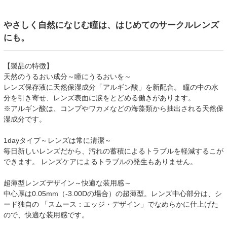
やさしく自然になじむ瞳は、はじめてのサークルレンズ
にも。
【製品の特徴】
天然のうるおい成分～瞳にうるおいを～
レンズ保存液に天然保湿成分「アルギン酸」を新配合。 瞳の中の水
分を引き寄せ、レンズ表面に涙をとどめる働きがあります。
※アルギン酸は、コンブやワカメなどの海藻類から抽出される天然保
湿成分です。
1dayタイプ～レンズは常に清潔～
毎日新しいレンズだから、汚れの蓄積によるトラブルを軽減するこが
できます。 レンズケアによるトラブルの発生もありません。
超薄型レンズデザイン～快適な装用感～
中心厚は0.05mm（-3.00Dの場合）の超薄型。レンズ中心部分は、シ
ード独自の 「スムース：エッジ・デザイン」でなめらかに仕上げた
ので、快適な装用感です。