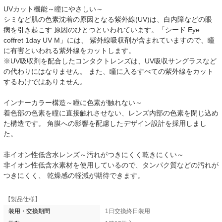
UVカット機能～瞳にやさしい～
シミなど肌の色素沈着の原因となる紫外線(UV)は、白内障などの眼
病を引き起こす 原因のひとつといわれています。「シード Eye
coffret 1day UV M」には、 紫外線吸収剤が含まれていますので、瞳
に有害といわれる紫外線をカットします。
※UV吸収剤を配合したコンタクトレンズは、UV吸収サングラスなど
の代わりにはなりません。 また、瞳に入るすべての紫外線をカット
するわけではありません。
インナーカラー構造～瞳に色素が触れない～
着色部の色素を瞳に直接触れさせない、レンズ内部の色素を閉じ込め
た構造です。 角膜への影響を配慮したデザイン設計を採用しまし
た。
非イオン性低含水レンズ～汚れがつきにくく乾きにくい～
非イオン性低含水素材を使用しているので、タンパク質などの汚れが
つきにくく、 乾燥感の軽減が期待できます。
【製品仕様】
装用・交換期間
1日交換終日装用