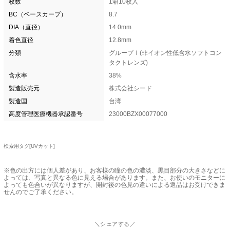
枚数
1箱10枚入
BC（ベースカーブ）
8.7
DIA（直径）
14.0mm
着色直径
12.8mm
分類
グループⅠ(非イオン性低含水ソフトコン
タクトレンズ)
含水率
38%
製造販売元
株式会社シード
製造国
台湾
高度管理医療機器承認番号
23000BZX00077000
検索用タグ[UVカット]
※色の出方には個人差があり、お客様の瞳の色の濃淡、黒目部分の大きさなどに
よっては、写真と異なる色に見える場合があります。また、お使いのモニターに
よっても色合いが異なりますが、開封後の色見の違いによる返品はお受けできま
せんのでご了承ください。
＼シェアする／