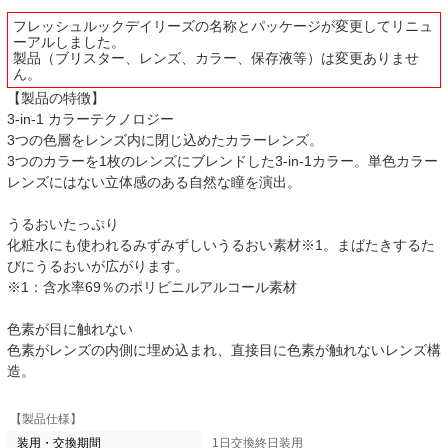
フレッシュルックデイリーズの名称とパッケージが変更してリニュ
ーアルしました。
製品（ブリスター、レンズ、カラー、保存液等）は変更ありませ
ん。
【製品の特徴】
3-in-1 カラーテクノロジー
3つの色層をレンズ内に閉じ込めたカラーレンズ。
3つのカラーを1枚のレンズにブレンドした3-in-1カラー。単色カラー
レンズにはない立体感のある自然な瞳を演出。
うるおいたっぷり
化粧水にも使われるみずみずしいうるおい素材※1。まばたきするた
びにうるおいが広がります。
※1：含水率69％のポリビニルアルコール素材
色素が目に触れない
色素がレンズの内側に埋め込まれ、直接目に色素が触れないレンズ構
造。
【製品仕様】
装用・交換期間
1日交換終日装用