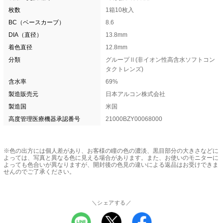
枚数
1箱10枚入
BC（ベースカーブ）
8.6
DIA（直径）
13.8mm
着色直径
12.8mm
分類
グループⅡ(非イオン性高含水ソフトコン
タクトレンズ)
含水率
69%
製造販売元
日本アルコン株式会社
製造国
米国
高度管理医療機器承認番号
21000BZY00068000
※色の出方には個人差があり、お客様の瞳の色の濃淡、黒目部分の大きさなどに
よっては、写真と異なる色に見える場合があります。また、お使いのモニターに
よっても色合いが異なりますが、開封後の色見の違いによる返品はお受けできま
せんのでご了承ください。
＼シェアする／