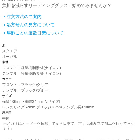
負担を減らすリーディンググラス、始めてみませんか？
注文方法のご案内
処方せんの見方について
年齢ごとの度数目安について
形
スクエア
オーバル
素材
フロント：軽量樹脂素材(ナイロン)
テンプル：軽量樹脂素材(ナイロン)
カラー
フロント：ブラック/クリア
テンプル：ブラック/ブルー
サイズ
横幅136mm×縦幅34mm [Mサイズ]
レンズサイズ52mm ブリッジ16mm テンプル長140mm
原産国
中国
※メガネはオーダーを頂戴してから日本で一本ずつ組み立て加工を行っており
ます。