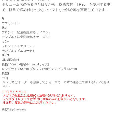
ボリューム感のある見た目ながら、樹脂素材「TR90」を使用する事
で、軽量で締め付けの少ないソフトな掛け心地を実現しています。
形
ウエリントン
素材
フロント：軽量樹脂素材(ナイロン)
テンプル：軽量樹脂素材(ナイロン)
カラー
フロント：イエローデミ
テンプル：イエローデミ
サイズ
UNISEX向け
横幅140mm×縦幅44mm [Mサイズ]
レンズサイズ54mm ブリッジ16mm テンプル長142mm
原産国
中国
※メガネはオーダーを頂戴してから日本で一本ずつ組み立て加工を行っており
ます。
[ご注意ください]
メガネの度数には近視(-)と遠視(+)の符号があります。
レンズダイレクトでは近視(-)度数のみのお取扱いとなります。
注文時、度数の符号にご注意ください。
検索用タグ[YUNIBA]