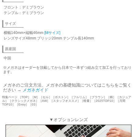
フロント：デミブラウン
テンプル：デミブラウン
サイズ
横幅140mm×縦幅46mm
[Mサイズ]
レンズサイズ48mm ブリッジ20mm テンプル長140mm
原産国
中国
※メガネはオーダーを頂戴してから日本で一本ずつ組み立て加工を行っており
ます。
メガネのご注文方法、メガネの基礎知識についてはこちらをご覧く
ださい →
メガネガイド
特集ページ ［TOP］［M］［セル］［ボストン］［フルリム］［ブラウン］［柄］［カジュア
ル］［クラシックメガネ］［AW］［スタッフオススメ］［軽量］［2025TOP10］［月間
TOP10］［Entry］［03］
▼オプションレンズ