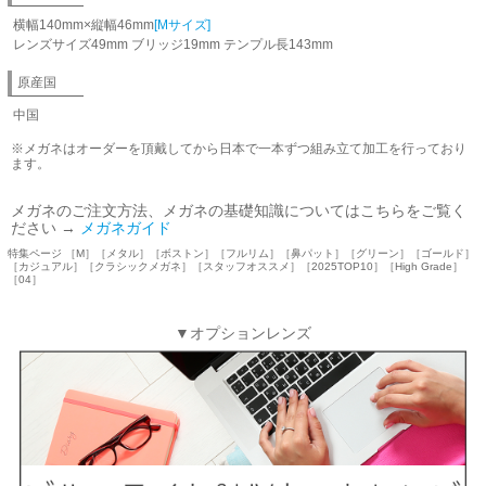
横幅140mm×縦幅46mm
[Mサイズ]
レンズサイズ49mm ブリッジ19mm テンプル長143mm
原産国
中国
※メガネはオーダーを頂戴してから日本で一本ずつ組み立て加工を行っており
ます。
メガネのご注文方法、メガネの基礎知識についてはこちらをご覧く
ださい →
メガネガイド
特集ページ ［M］［メタル］［ボストン］［フルリム］［鼻パット］［グリーン］［ゴールド］
［カジュアル］［クラシックメガネ］［スタッフオススメ］［2025TOP10］［High Grade］
［04］
▼オプションレンズ