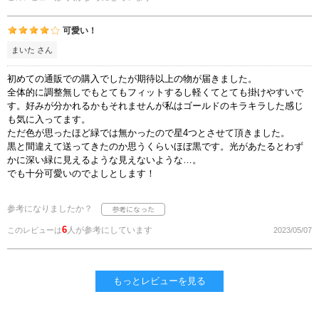
可愛い！
まいた さん
初めての通販での購入でしたが期待以上の物が届きました。
全体的に調整無しでもとてもフィットするし軽くてとても掛けやすいで
す。好みが分かれるかもそれませんが私はゴールドのキラキラした感じ
も気に入ってます。
ただ色が思ったほど緑では無かったので星4つとさせて頂きました。
黒と間違えて送ってきたのか思うくらいほぼ黒です。光があたるとわず
かに深い緑に見えるような見えないような…。
でも十分可愛いのでよしとします！
参考になりましたか？
6
人が参考にしています
このレビューは
2023/05/07
もっとレビューを見る