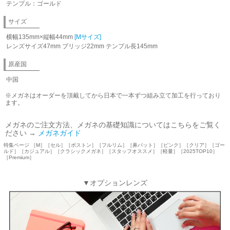
テンプル：ゴールド
サイズ
横幅135mm×縦幅44mm
[Mサイズ]
レンズサイズ47mm ブリッジ22mm テンプル長145mm
原産国
中国
※メガネはオーダーを頂戴してから日本で一本ずつ組み立て加工を行っており
ます。
メガネのご注文方法、メガネの基礎知識についてはこちらをご覧く
ださい →
メガネガイド
特集ページ ［M］［セル］［ボストン］［フルリム］［鼻パット］［ピンク］［クリア］［ゴー
ルド］［カジュアル］［クラシックメガネ］［スタッフオススメ］［軽量］［2025TOP10］
［Premium］
▼オプションレンズ