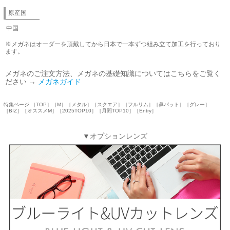
原産国
中国
※メガネはオーダーを頂戴してから日本で一本ずつ組み立て加工を行っており
ます。
メガネのご注文方法、メガネの基礎知識についてはこちらをご覧く
ださい →
メガネガイド
特集ページ ［TOP］［M］［メタル］［スクエア］［フルリム］［鼻パット］［グレー］
［BIZ］［オススメM］［2025TOP10］［月間TOP10］［Entry］
▼オプションレンズ