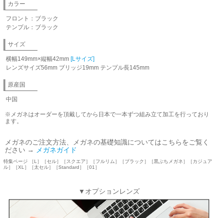
カラー
フロント：ブラック
テンプル：ブラック
サイズ
横幅149mm×縦幅42mm
[Lサイズ]
レンズサイズ56mm ブリッジ19mm テンプル長145mm
原産国
中国
※メガネはオーダーを頂戴してから日本で一本ずつ組み立て加工を行っており
ます。
メガネのご注文方法、メガネの基礎知識についてはこちらをご覧く
ださい →
メガネガイド
特集ページ ［L］［セル］［スクエア］［フルリム］［ブラック］［黒ぶちメガネ］［カジュア
ル］［XL］［太セル］［Standard］［01］
▼オプションレンズ