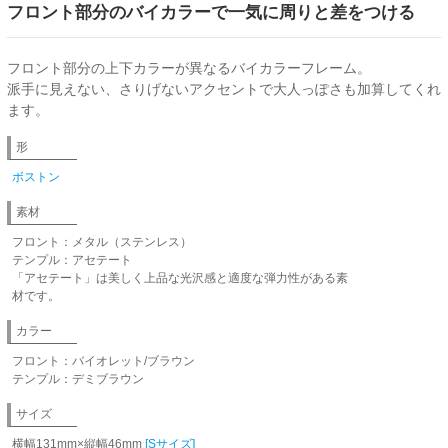
フロント部分のバイカラーで一気に周りと差をつける
フロント部分の上下カラーが異なるバイカラーフレーム。
派手に見えない、さりげないアクセントで大人っぽさも加算してくれ
ます。
形
ボストン
素材
フロント：メタル（ステンレス）
テンプル：アセテート
「アセテート」は美しく上品な光沢感と適度な弾力性がある素
材です。
カラー
フロント：バイオレット/ブラウン
テンプル：デミブラウン
サイズ
横幅131mm×縦幅46mm
[Sサイズ]