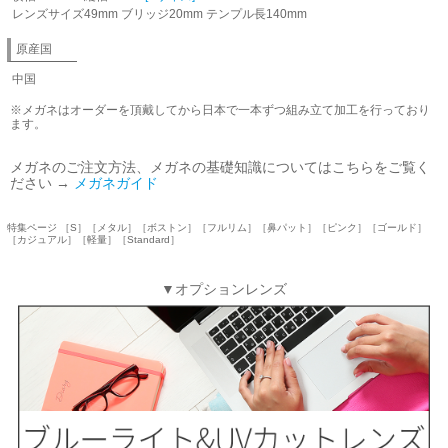
レンズサイズ49mm ブリッジ20mm テンプル長140mm
原産国
中国
※メガネはオーダーを頂戴してから日本で一本ずつ組み立て加工を行っており
ます。
メガネのご注文方法、メガネの基礎知識についてはこちらをご覧く
ださい →
メガネガイド
特集ページ ［S］［メタル］［ボストン］［フルリム］［鼻パット］［ピンク］［ゴールド］
［カジュアル］［軽量］［Standard］
▼オプションレンズ