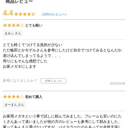
商品レビュー
4.4
（10件のレビュー）
とても軽い
まみぃ さん
とても軽くてつけてる負担が少ない
ただ輪郭とかモデルさんを参考にしたけど自分でつけてみるとなんだか
老け込んでしまってるようで、、、
周りにもそんな感想でした
お家メガネにします
参考になりましたか？
2025/10/30
初めて購入
きーまん さん
お家用メガネという事で試しに頼んでみました。フレームも安いのにた
くさんあって迷いましたが他の方のレビューも参考にして頼みました。
紫ってあんまり選ばないですが、バイカラーなのもあってか全然主張し