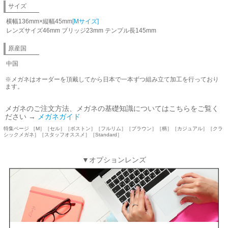
サイズ
横幅136mm×縦幅45mm
[Mサイズ]
レンズサイズ46mm ブリッジ23mm テンプル長145mm
原産国
中国
※メガネはオーダーを頂戴してから日本で一本ずつ組み立て加工を行っており
ます。
メガネのご注文方法、メガネの基礎知識についてはこちらをご覧く
ださい →
メガネガイド
特集ページ ［M］［セル］［ボストン］［フルリム］［ブラウン］［柄］［カジュアル］［クラ
シックメガネ］［スタッフオススメ］［Standard］
▼オプションレンズ