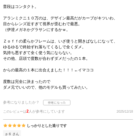
普段はコンタクト。
アランミクニ１０万のは、デザイン最高だがカーブがキツいわ、
目からレンズ近すぎて視界が歪むわで最悪。
（伊逹メガネかグラサンにするかｗ。
Ｚｏｆｆの柔らかフレームは、いざ使うと開きぱなしになって、
ゆるゆるで終始ずれ落ちてくるしで全くダメ。
気持ち悪すぎて全く使う気にならない。
その他、店頭で度数が合わずダメだったの１本。
からの最高の１本に出合えました！！！←イマココ
度数は完全に決まったので
ダメ元でいいので、他のモデルも買ってみたい。
参考になりましたか？
2
人が参考にしています
このレビューは
2025/12/18
しっかりとした造りです
ｐ６ さん