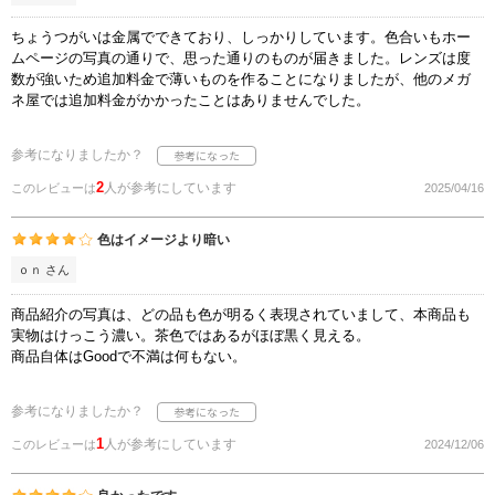
ちょうつがいは金属でできており、しっかりしています。色合いもホー
ムページの写真の通りで、思った通りのものが届きました。レンズは度
数が強いため追加料金で薄いものを作ることになりましたが、他のメガ
ネ屋では追加料金がかかったことはありませんでした。
参考になりましたか？
2
人が参考にしています
このレビューは
2025/04/16
色はイメージより暗い
ｏｎ さん
商品紹介の写真は、どの品も色が明るく表現されていまして、本商品も
実物はけっこう濃い。茶色ではあるがほぼ黒く見える。
商品自体はGoodで不満は何もない。
参考になりましたか？
1
人が参考にしています
このレビューは
2024/12/06