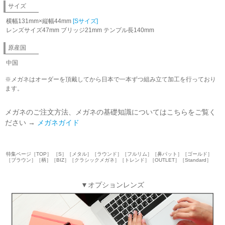
サイズ
横幅131mm×縦幅44mm
[Sサイズ]
レンズサイズ47mm ブリッジ21mm テンプル長140mm
原産国
中国
※メガネはオーダーを頂戴してから日本で一本ずつ組み立て加工を行っており
ます。
メガネのご注文方法、メガネの基礎知識についてはこちらをご覧く
ださい →
メガネガイド
特集ページ［TOP］ ［S］［メタル］［ラウンド］［フルリム］［鼻パット］［ゴールド］
［ブラウン］［柄］［BIZ］［クラシックメガネ］［トレンド］［OUTLET］［Standard］
▼オプションレンズ