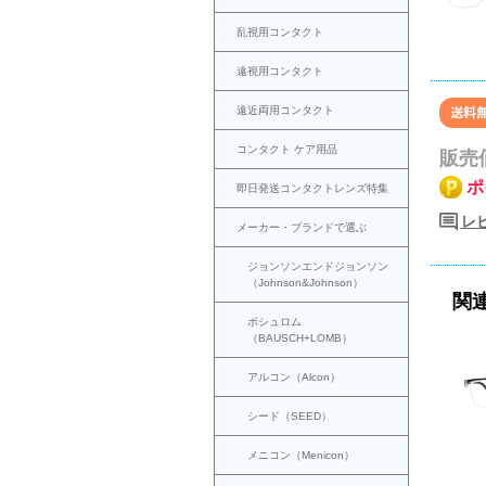
乱視用コンタクト
遠視用コンタクト
遠近両用コンタクト
コンタクト ケア用品
販売
ポ
即日発送コンタクトレンズ特集
レ
メーカー・ブランドで選ぶ
ジョンソンエンドジョンソン
（Johnson&Johnson）
関
ボシュロム
（BAUSCH+LOMB）
アルコン（Alcon）
シード（SEED）
メニコン（Menicon）