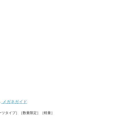
→
メガネガイド
ーツタイプ］［数量限定］［軽量］