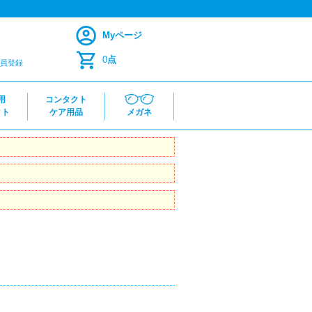
Myページ
0
点
員登録
用
コンタクト
クト
ケア用品
メガネ