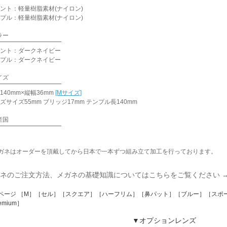
ント：軽量樹脂素材(ナイロン)
プル：軽量樹脂素材(ナイロン)
ラー
ント：ダークネイビー
プル：ダークネイビー
イズ
140mm×縦幅36mm
[Mサイズ]
ズサイズ55mm ブリッジ17mm テンプル長140mm
産国
ガネはオーダーを頂戴してから日本で一本ずつ組み立て加工を行っております。
ネのご注文方法、メガネの基礎知識についてはこちらをご覧ください 
ページ ［M］［セル］［スクエア］［ハーフリム］［鼻パット］［ブルー］［スポ
emium］
▼オプションレンズ