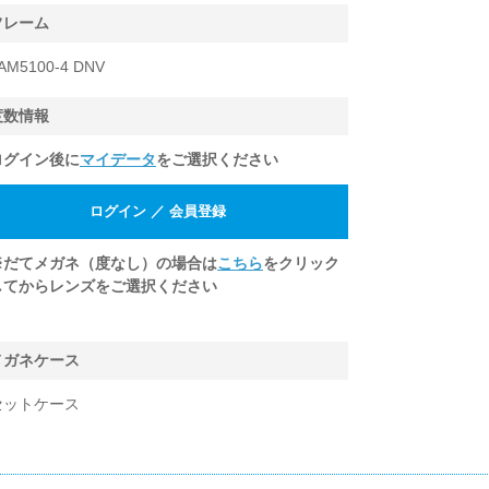
フレーム
AM5100-4 DNV
度数情報
ログイン後に
マイデータ
をご選択ください
※だてメガネ（度なし）の場合は
こちら
をクリック
してからレンズをご選択ください
メガネケース
セットケース