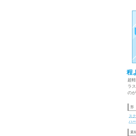
程
超軽
ラス
のが
形
スク
ハー
素