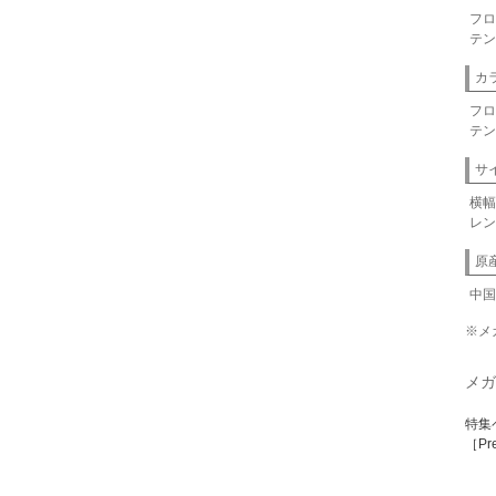
フロ
テン
カ
フロ
テン
サ
横幅
レン
原
中国
※メ
メガ
特集
［Pr