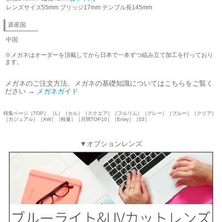
レンズサイズ55mm ブリッジ17mm テンプル長145mm
原産国
中国
※メガネはオーダーを頂戴してから日本で一本ずつ組み立て加工を行っており
ます。
メガネのご注文方法、メガネの基礎知識についてはこちらをご覧く
ださい →
メガネガイド
特集ページ［TOP］ ［L］［セル］［スクエア］［フルリム］［グレー］［ブルー］［クリア］
［カジュアル］［AW］［軽量］［月間TOP10］［Entry］［03］
▼オプションレンズ