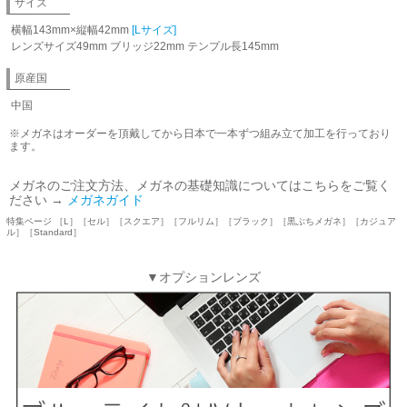
サイズ
横幅143mm×縦幅42mm
[Lサイズ]
レンズサイズ49mm ブリッジ22mm テンプル長145mm
原産国
中国
※メガネはオーダーを頂戴してから日本で一本ずつ組み立て加工を行っており
ます。
メガネのご注文方法、メガネの基礎知識についてはこちらをご覧く
ださい →
メガネガイド
特集ページ ［L］［セル］［スクエア］［フルリム］［ブラック］［黒ぶちメガネ］［カジュア
ル］［Standard］
▼オプションレンズ