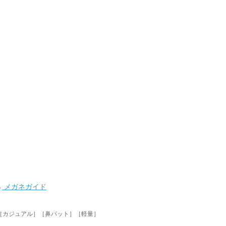
→
メガネガイド
［カジュアル］［鼻パット］［軽量］