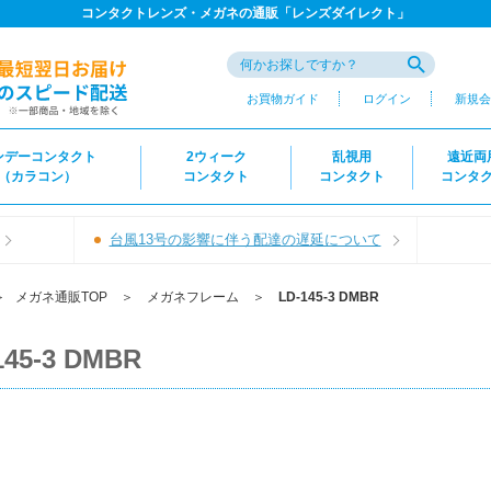
コンタクトレンズ・メガネの通販「レンズダイレクト」
お買物ガイド
ログイン
新規会
ンデーコンタクト
2ウィーク
乱視用
遠近両
（カラコン）
コンタクト
コンタクト
コンタ
台風13号の影響に伴う配達の遅延について
＞
メガネ通販TOP
＞
メガネフレーム
＞
LD-145-3 DMBR
145-3 DMBR