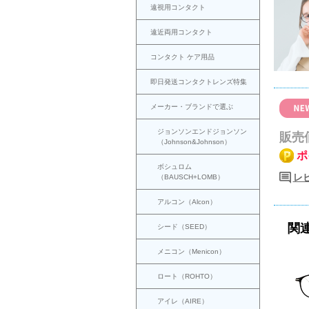
遠視用コンタクト
遠近両用コンタクト
コンタクト ケア用品
即日発送コンタクトレンズ特集
メーカー・ブランドで選ぶ
ジョンソンエンドジョンソン
販売
（Johnson&Johnson）
ポ
ボシュロム
レ
（BAUSCH+LOMB）
アルコン（Alcon）
関
シード（SEED）
メニコン（Menicon）
ロート（ROHTO）
アイレ（AIRE）