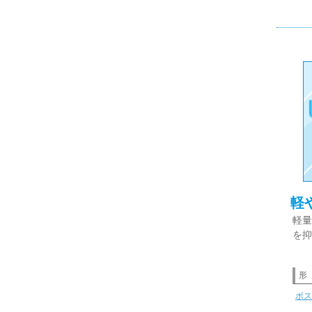
軽
軽量
を抑
形
ボス