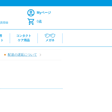
Myページ
0
点
員登録
用
コンタクト
クト
ケア用品
メガネ
配達の遅延について