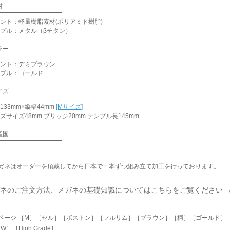
材
ント：軽量樹脂素材(ポリアミド樹脂)
プル：メタル（βチタン）
ラー
ント：デミブラウン
プル：ゴールド
イズ
133mm×縦幅44mm
[Mサイズ]
ズサイズ48mm ブリッジ20mm テンプル長145mm
産国
ガネはオーダーを頂戴してから日本で一本ずつ組み立て加工を行っております。
ネのご注文方法、メガネの基礎知識についてはこちらをご覧ください 
ページ ［M］［セル］［ボストン］［フルリム］［ブラウン］［柄］［ゴールド］
W］［High Grade］