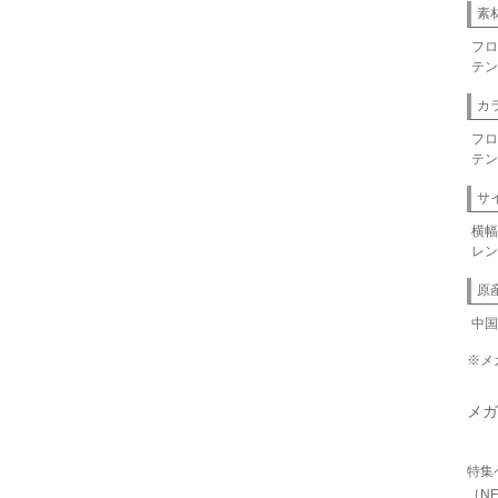
素
フロ
テン
カ
フロ
テン
サ
横幅
レン
原
中国
※メ
メガ
特集
［NE