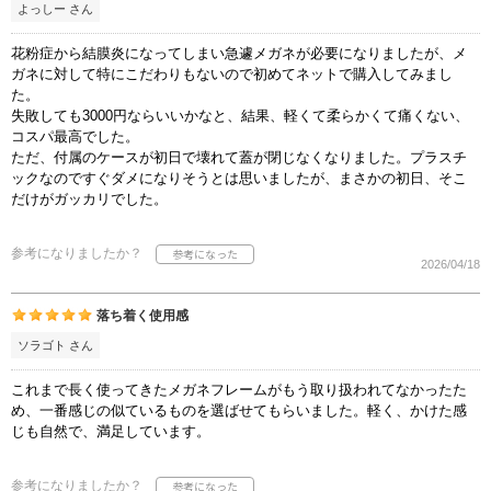
よっしー さん
花粉症から結膜炎になってしまい急遽メガネが必要になりましたが、メ
ガネに対して特にこだわりもないので初めてネットで購入してみまし
た。
失敗しても3000円ならいいかなと、結果、軽くて柔らかくて痛くない、
コスパ最高でした。
ただ、付属のケースが初日で壊れて蓋が閉じなくなりました。プラスチ
ックなのですぐダメになりそうとは思いましたが、まさかの初日、そこ
だけがガッカリでした。
参考になりましたか？
2026/04/18
落ち着く使用感
ソラゴト さん
これまで長く使ってきたメガネフレームがもう取り扱われてなかったた
め、一番感じの似ているものを選ばせてもらいました。軽く、かけた感
じも自然で、満足しています。
参考になりましたか？