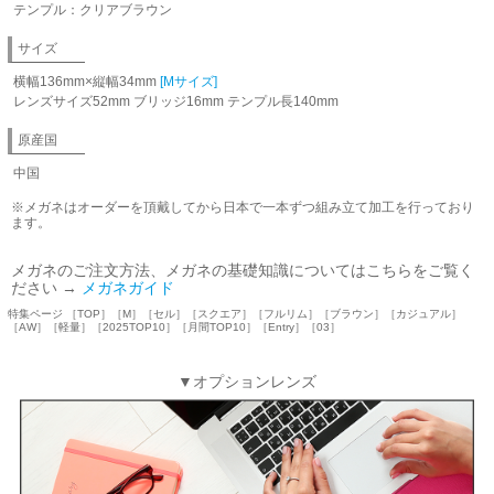
テンプル：クリアブラウン
サイズ
横幅136mm×縦幅34mm
[Mサイズ]
レンズサイズ52mm ブリッジ16mm テンプル長140mm
原産国
中国
※メガネはオーダーを頂戴してから日本で一本ずつ組み立て加工を行っており
ます。
メガネのご注文方法、メガネの基礎知識についてはこちらをご覧く
ださい →
メガネガイド
特集ページ ［TOP］［M］［セル］［スクエア］［フルリム］［ブラウン］［カジュアル］
［AW］［軽量］［2025TOP10］［月間TOP10］［Entry］［03］
▼オプションレンズ