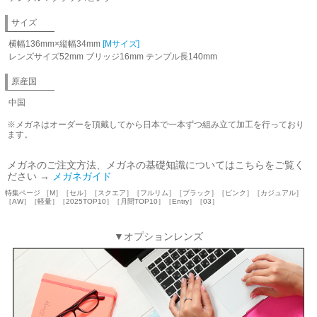
サイズ
横幅136mm×縦幅34mm
[Mサイズ]
レンズサイズ52mm ブリッジ16mm テンプル長140mm
原産国
中国
※メガネはオーダーを頂戴してから日本で一本ずつ組み立て加工を行っており
ます。
メガネのご注文方法、メガネの基礎知識についてはこちらをご覧く
ださい →
メガネガイド
特集ページ ［M］［セル］［スクエア］［フルリム］［ブラック］［ピンク］［カジュアル］
［AW］［軽量］［2025TOP10］［月間TOP10］［Entry］［03］
▼オプションレンズ