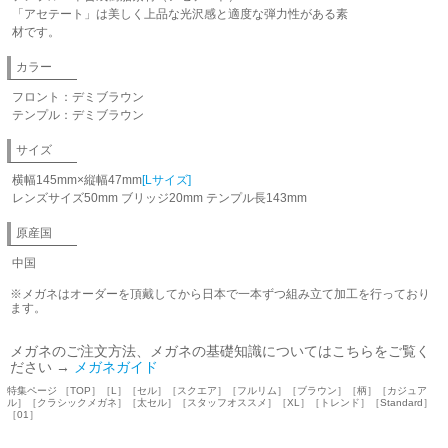
「アセテート」は美しく上品な光沢感と適度な弾力性がある素
材です。
カラー
フロント：デミブラウン
テンプル：デミブラウン
サイズ
横幅145mm×縦幅47mm
[Lサイズ]
レンズサイズ50mm ブリッジ20mm テンプル長143mm
原産国
中国
※メガネはオーダーを頂戴してから日本で一本ずつ組み立て加工を行っており
ます。
メガネのご注文方法、メガネの基礎知識についてはこちらをご覧く
ださい →
メガネガイド
特集ページ ［TOP］［L］［セル］［スクエア］［フルリム］［ブラウン］［柄］［カジュア
ル］［クラシックメガネ］［太セル］［スタッフオススメ］［XL］［トレンド］［Standard］
［01］