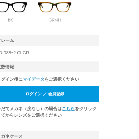
フレーム
D-088ｰ2 CLGR
度数情報
ログイン後に
マイデータ
をご選択ください
※だてメガネ（度なし）の場合は
こちら
をクリック
してからレンズをご選択ください
メガネケース