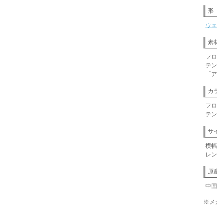
形
ウェ
素
フロ
テン
「ア
カ
フロ
テン
サ
横幅
レン
原
中国
※メ