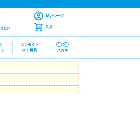
Myページ
0
点
員登録
用
コンタクト
クト
ケア用品
メガネ