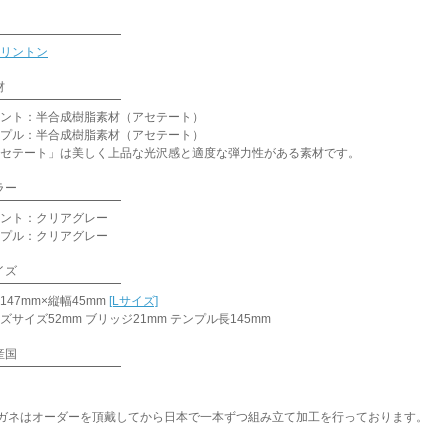
リントン
材
ント：半合成樹脂素材（アセテート）
プル：半合成樹脂素材（アセテート）
セテート」は美しく上品な光沢感と適度な弾力性がある素材です。
ラー
ント：クリアグレー
プル：クリアグレー
イズ
147mm×縦幅45mm
[Lサイズ]
ズサイズ52mm ブリッジ21mm テンプル長145mm
産国
ガネはオーダーを頂戴してから日本で一本ずつ組み立て加工を行っております。