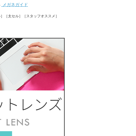
→
メガネガイド
ル］［太セル］［スタッフオススメ］