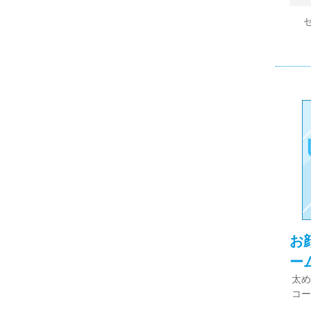
お
ー
太め
コー