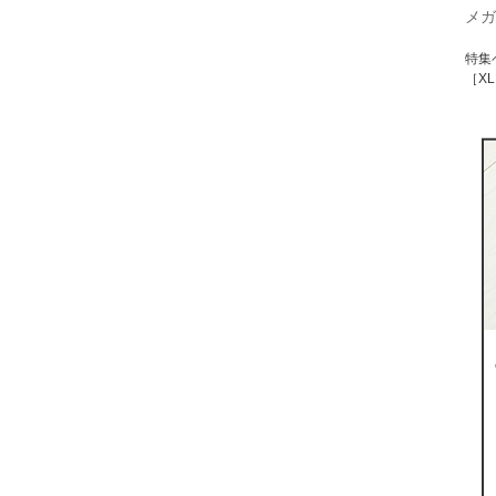
メガ
特集
［XL