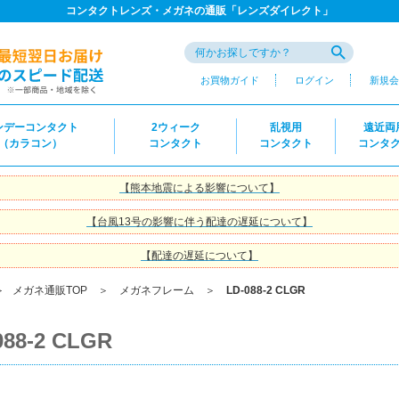
コンタクトレンズ・メガネの通販「レンズダイレクト」
お買物ガイド
ログイン
新規会
ンデーコンタクト
2ウィーク
乱視用
遠近両
（カラコン）
コンタクト
コンタクト
コンタ
【熊本地震による影響について】
【台風13号の影響に伴う配達の遅延について】
【配達の遅延について】
＞
メガネ通販TOP
＞
メガネフレーム
＞
LD-088-2 CLGR
088-2 CLGR