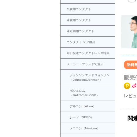
乱視用コンタクト
遠視用コンタクト
遠近両用コンタクト
コンタクト ケア用品
即日発送コンタクトレンズ特集
メーカー・ブランドで選ぶ
ジョンソンエンドジョンソン
販売
（Johnson&Johnson）
ポ
ボシュロム
レビュ
（BAUSCH+LOMB）
アルコン（Alcon）
関
シード（SEED）
メニコン（Menicon）