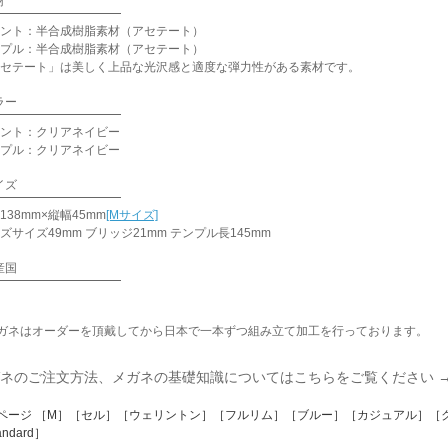
材
ント：半合成樹脂素材（アセテート）
プル：半合成樹脂素材（アセテート）
セテート」は美しく上品な光沢感と適度な弾力性がある素材です。
ラー
ント：クリアネイビー
プル：クリアネイビー
イズ
138mm×縦幅45mm
[Mサイズ]
ズサイズ49mm ブリッジ21mm テンプル長145mm
産国
ガネはオーダーを頂戴してから日本で一本ずつ組み立て加工を行っております。
ネのご注文方法、メガネの基礎知識についてはこちらをご覧ください 
ページ ［M］［セル］［ウェリントン］［フルリム］［ブルー］［カジュアル］［
andard］