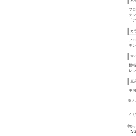
素
フロ
テン
「ア
カ
フロ
テン
サ
横幅
レン
原
中国
※メ
メガ
特集
［St