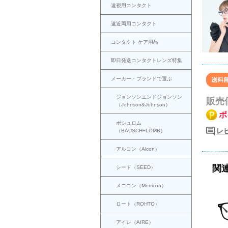
遠視用コンタクト
遠近両用コンタクト
コンタクト ケア用品
即日発送コンタクトレンズ特集
メーカー・ブランドで選ぶ
ジョンソンエンドジョンソン
販売
（Johnson&Johnson）
ポ
ボシュロム
レ
（BAUSCH+LOMB）
アルコン（Alcon）
関
シード（SEED）
メニコン（Menicon）
ロート（ROHTO）
アイレ（AIRE）