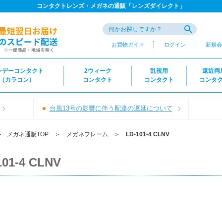
コンタクトレンズ・メガネの通販「レンズダイレクト」
お買物ガイド
ログイン
新規会
ンデーコンタクト
2ウィーク
乱視用
遠近両
（カラコン）
コンタクト
コンタクト
コンタ
台風13号の影響に伴う配達の遅延について
＞
メガネ通販TOP
＞
メガネフレーム
＞
LD-101-4 CLNV
101-4 CLNV