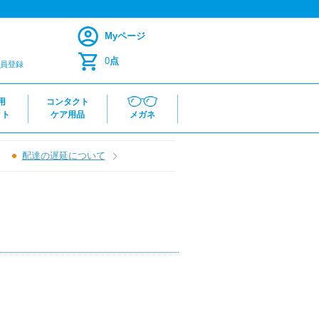
Myページ
0
点
員登録
用
コンタクト
クト
ケア用品
メガネ
配達の遅延について