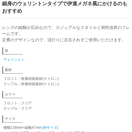
細身のウェリントンタイプで伊達メガネ風にかけるのも
おすすめ
レンズの縦幅が広めなので、カジュアルなスタイルと相性抜群のフレ
ームです。
定番のデザインなので、流行りに左右されずご使用いただけます。
形
ウェリントン
素材
フロント：軽量樹脂素材(ナイロン)
テンプル：軽量樹脂素材(ナイロン)
カラー
フロント：クリア
テンプル：クリア
サイズ
横幅138mm×縦幅47mm
[Mサイズ]