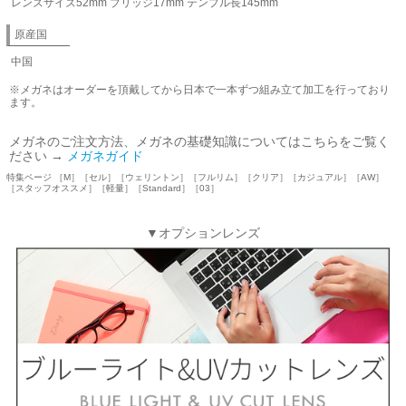
レンズサイズ52mm ブリッジ17mm テンプル長145mm
原産国
中国
※メガネはオーダーを頂戴してから日本で一本ずつ組み立て加工を行っており
ます。
メガネのご注文方法、メガネの基礎知識についてはこちらをご覧く
ださい →
メガネガイド
特集ページ ［M］［セル］［ウェリントン］［フルリム］［クリア］［カジュアル］［AW］
［スタッフオススメ］［軽量］［Standard］［03］
▼オプションレンズ