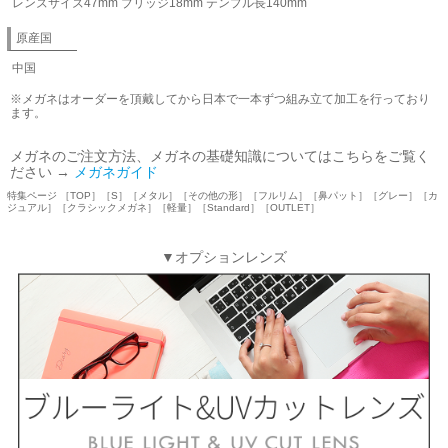
レンズサイズ47mm ブリッジ18mm テンプル長140mm
原産国
中国
※メガネはオーダーを頂戴してから日本で一本ずつ組み立て加工を行っており
ます。
メガネのご注文方法、メガネの基礎知識についてはこちらをご覧く
ださい →
メガネガイド
特集ページ ［TOP］［S］［メタル］［その他の形］［フルリム］［鼻パット］［グレー］［カ
ジュアル］［クラシックメガネ］［軽量］［Standard］［OUTLET］
▼オプションレンズ