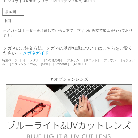
レンズサイズ47mm ブリッジ18mm テンプル長140mm
原産国
中国
※メガネはオーダーを頂戴してから日本で一本ずつ組み立て加工を行っており
ます。
メガネのご注文方法、メガネの基礎知識についてはこちらをご覧く
ださい →
メガネガイド
特集ページ ［S］［メタル］［その他の形］［フルリム］［鼻パット］［ブラウン］［カジュア
ル］［クラシックメガネ］［軽量］［Standard］［OUTLET］
▼オプションレンズ