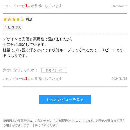
1
人が参考にしています
このレビューは
2025/03/02
満足
ヤヒロ さん
デザインと安価と実用性で選びましたが、
十二分に満足しています。
軽量でズレ難く汗をかいても状態キープしてくれるので、リピートとす
るつもりです。
参考になりましたか？
1
人が参考にしています
このレビューは
2024/11/15
もっとレビューを見る
※画面上の商品画像は、ご覧いただいている環境やパソコンによって、若干色が異なって見え
る場合がございます。予めご了承ください。