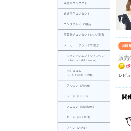
遠視用コンタクト
遠近両用コンタクト
コンタクト ケア用品
即日発送コンタクトレンズ特集
メーカー・ブランドで選ぶ
ジョンソンエンドジョンソン
販売
（Johnson&Johnson）
ポ
ボシュロム
レビュ
（BAUSCH+LOMB）
アルコン（Alcon）
関
シード（SEED）
メニコン（Menicon）
ロート（ROHTO）
アイレ（AIRE）