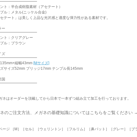
ント：半合成樹脂素材（アセテート）
プル：メタル(ニッケル合金)
セテート」は美しく上品な光沢感と適度な弾力性がある素材です。
ラー
ント：クリアグレー
プル：ブラウン
イズ
135mm×縦幅43mm
[Mサイズ]
ズサイズ52mm ブリッジ17mm テンプル長145mm
産国
ガネはオーダーを頂戴してから日本で一本ずつ組み立て加工を行っております。
ネのご注文方法、メガネの基礎知識についてはこちらをご覧ください 
ページ ［M］［セル］［ウェリントン］［フルリム］［鼻パット］［グレー］［ブラウン］