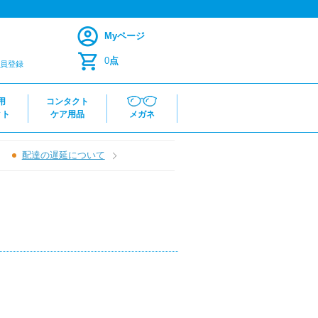
Myページ
0
点
員登録
用
コンタクト
クト
ケア用品
メガネ
配達の遅延について