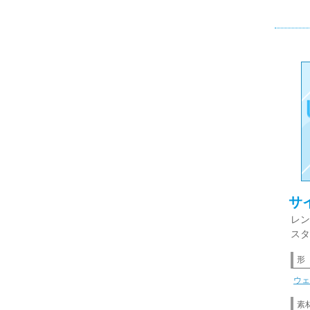
サ
レン
スタ
形
ウェ
素