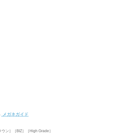
→
メガネガイド
［BIZ］［High Grade］