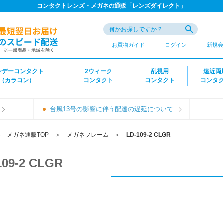
コンタクトレンズ・メガネの通販「レンズダイレクト」
お買物ガイド
ログイン
新規会
ンデーコンタクト
2ウィーク
乱視用
遠近両
（カラコン）
コンタクト
コンタクト
コンタ
台風13号の影響に伴う配達の遅延について
＞
メガネ通販TOP
＞
メガネフレーム
＞
LD-109-2 CLGR
109-2 CLGR