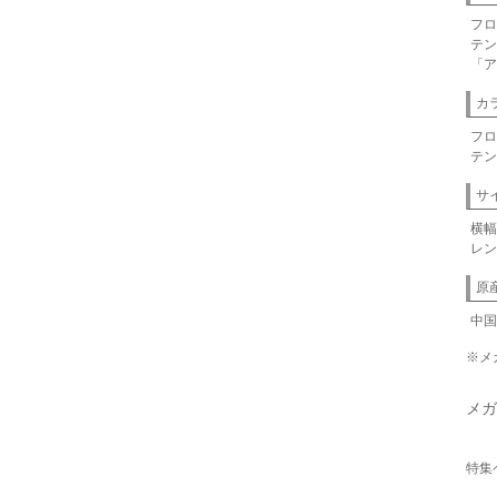
フロ
テン
「ア
カ
フロ
テン
サ
横幅
レン
原
中国
※メ
メガ
特集